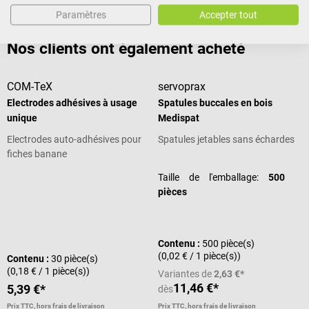
Prix TTC, hors frais de livraison
Paramètres
Accepter tout
Ajouter au panier
Nos clients ont également acheté
COM-TeX
servoprax
Electrodes adhésives à usage
Spatules buccales en bois
unique
Medispat
Electrodes auto-adhésives pour
Spatules jetables sans échardes
fiches banane
Taille de l'emballage:
500
pièces
Contenu :
500 pièce(s)
(0,02 € / 1 pièce(s))
Contenu :
30 pièce(s)
(0,18 € / 1 pièce(s))
Variantes de
2,63 €*
11,46 €*
5,39 €*
dès
Prix TTC, hors frais de livraison
Prix TTC, hors frais de livraison