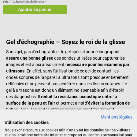
Prix TTC, hors frais de livraison
Ajouter au panier
Gel d'échographie – Soyez le roi de la glisse
Sans gel, pas d'échographie : le gel spécial pour échographie
assure une bonne glisse
des sondes utilisées pour capturer les
images et est ainsi absolument
nécessaire pour les examens par
ultrasons
. En effet, sans l'utilisation de ce gel de contact, les
ondes sonores de l'appareil à ultrasons sont presque entièrement
réfléchies et ne peuvent pas pénétrer dans les tissus cutanés. Le
gel à ultrasons est donc un élément indispensable afin d’établir
des diagnostics. Il
réduit la résistance acoustique entre la
surface de la peau et l’air
et permet ainsi d’
éviter la formation de
bulles
. Ainsi,
les ondes ultrasonores peuvent facilement
pénétrer dans les tissus
, garantissant ainsi des images et des
Mentions légales
sons particulièrement précis.
Utilisation des cookies
Nous avons recours aux cookies afin d'analyser les données de nos visiteurs
et ainsi améliorer notre site Internet et proposer du contenu personnalisé pour
Comment utiliser un gel d’échographie ?