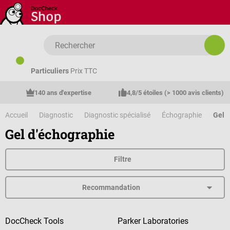
Passer au contenu principal
Particuliers
Prix TTC
140 ans d'expertise
4,8/5 étoiles (> 1000 avis clients)
Accueil
Diagnostic
Diagnostic spécialisé
Échographie
Gel 
Gel d'échographie
Filtre
DocCheck Tools
Parker Laboratories