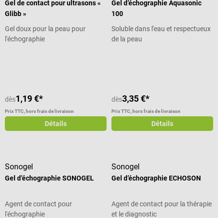
Gel de contact pour ultrasons «
Gel d’échographie Aquasonic
Glibb »
100
Gel doux pour la peau pour
Soluble dans l'eau et respectueux
l'échographie
de la peau
Note moyenne de 4.43 sur 5 étoiles
Note moyenne de 5 sur 5 étoiles
1,19 €*
3,35 €*
dès
dès
Prix TTC, hors frais de livraison
Prix TTC, hors frais de livraison
Détails
Détails
Sonogel
Sonogel
Gel d’échographie SONOGEL
Gel d’échographie ECHOSON
Agent de contact pour
Agent de contact pour la thérapie
l'échographie
et le diagnostic