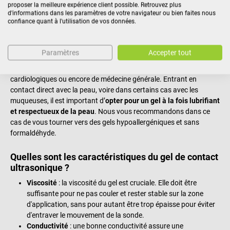
proposer la meilleure expérience client possible. Retrouvez plus
d'informations dans les paramètres de votre navigateur ou bien faites nous
De manière générale, il suffit d'appliquer le gel sur la sonde pour
confiance quant à l'utilisation de vos données.
que celle-ci glisse convenablement sur la peau du patient. Cette
glisse accrue donne l’opportunité d’obtenir une représentation
précise des structures cutanées et des organes internes. Les gels
Paramètres
Accepter tout
de contact sont généralement
utilisables pour toutes les formes
d'échographie
, que ce soit dans le cadre d'examens obstétriques,
cardiologiques ou encore de médecine générale. Entrant en
contact direct avec la peau, voire dans certains cas avec les
muqueuses, il est important d’
opter pour un gel à la fois lubrifiant
et respectueux de la peau
. Nous vous recommandons dans ce
cas de vous tourner vers des gels hypoallergéniques et sans
formaldéhyde.
Quelles sont les caractéristiques du gel de contact
ultrasonique ?
Viscosité
: la viscosité du gel est cruciale. Elle doit être
suffisante pour ne pas couler et rester stable sur la zone
d'application, sans pour autant être trop épaisse pour éviter
d'entraver le mouvement de la sonde.
Conductivité
: une bonne conductivité assure une