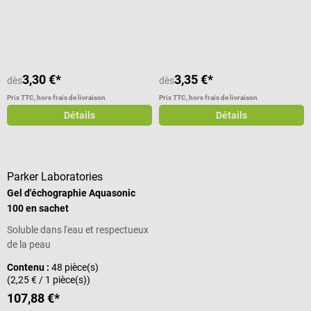
Note moyenne de 4.5 sur 5 étoiles
3,30 €*
3,35 €*
dès
dès
Prix TTC, hors frais de livraison
Prix TTC, hors frais de livraison
Détails
Détails
Parker Laboratories
Gel d'échographie Aquasonic
100 en sachet
Soluble dans l'eau et respectueux
de la peau
Contenu :
48 pièce(s)
(2,25 € / 1 pièce(s))
107,88 €*