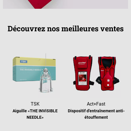
Découvrez nos meilleures ventes
TSK
Act+Fast
Aiguille «THE INViSIBLE
Dispositif d’entraînement anti-
NEEDLE»
étouffement
Note moyenne de 5 sur 5 étoiles
Note moyenne de 4.8