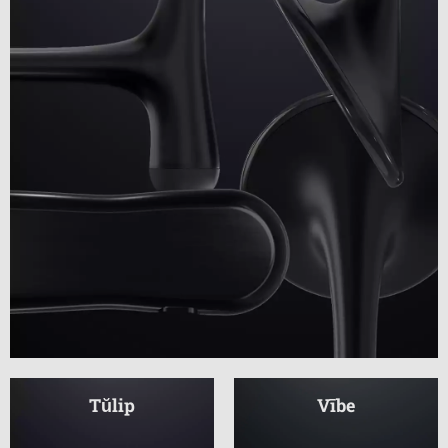
Tŭlip
Vībe