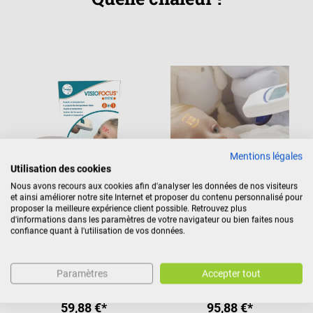
Mentions légales
Utilisation des cookies
Nous avons recours aux cookies afin d'analyser les données de nos visiteurs
et ainsi améliorer notre site Internet et proposer du contenu personnalisé pour
Tecnimed
Tecnimed
proposer la meilleure expérience client possible. Retrouvez plus
Thermomètre infrarouge
Thermomètre infrarouge
d'informations dans les paramètres de votre navigateur ou bien faites nous
Visiofocus Mini
Visiofocus
confiance quant à l'utilisation de vos données.
Note moyenne de 4.5 sur 5 étoiles
Paramètres
Accepter tout
C
59,88 €*
95,88 €*