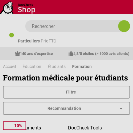
Passer au contenu principal
Particuliers
Prix TTC
140 ans d'expertise
4,8/5 étoiles (> 1000 avis clients)
Accueil
Éducation
Étudiants
Formation
Formation médicale pour étudiants
Filtre
10%
AUAS Instruments
DocCheck Tools