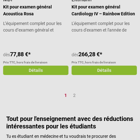
Kit pour examen général
Kit pour examen général
Acoustica Rosa
Cardiology IV – Rainbow Edition
L’équipement complet pour les
L'équipement complet pour les
cours d’examen général et
cours d'examen et l'année de
l’année de pratique
pratique
77,88 €*
266,28 €*
dès
dès
Prix TTC, hors frais de livraison
Prix TTC, hors frais de livraison
Détails
Détails
Page
Page
1
2
Tout pour l'enseignement avec des réductions
intéressantes pour les étudiants
Tu es étudiant en médecine et tu voudrais te procurer des