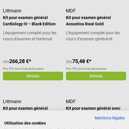
Littmann
MDF
Kit pour examen général
Kit pour examen général
Cardiology IV – Black Edition
Acoustica Rosé Gold
L'équipement complet pour les
L’équipement complet pour les
cours d'examen et l'externat
cours d’examen général et
l’année de pratique
266,28 €*
75,48 €*
dès
dès
Prix TTC, hors frais de livraison
Prix TTC, hors frais de livraison
Détails
Détails
Littmann
MDF
Kit pour examen général
Kit pour examen général avec
Cardiology IV – Black
stéthoscope Acoustica Blackout
Mentions légales
Champagne Edition
Utilisation des cookies
L'équipement complet pour les
L’équipement complet pour les