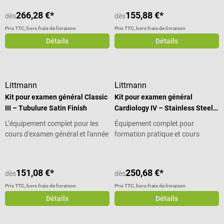
266,28 €*
155,88 €*
dès
dès
Prix TTC, hors frais de livraison
Prix TTC, hors frais de livraison
Détails
Détails
Littmann
Littmann
Kit pour examen général Classic
Kit pour examen général
III – Tubulure Satin Finish
Cardiology IV – Stainless Steel
Edition
L’équipement complet pour les
Équipement complet pour
cours d'examen général et l'année
formation pratique et cours
de pratique
d’examen
151,08 €*
250,68 €*
dès
dès
Prix TTC, hors frais de livraison
Prix TTC, hors frais de livraison
Détails
Détails