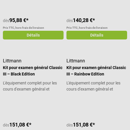
95,88 €*
140,28 €*
dès
dès
Prix TTC, hors frais de livraison
Prix TTC, hors frais de livraison
Détails
Détails
Littmann
Littmann
Kit pour examen général Classic
Kit pour examen général Classic
III – Black Edition
III – Rainbow Edition
L'équipement complet pour les
L'équipement complet pour les
cours d'examen général et
cours d'examen général et
l'externat
l'externat
Note moyenne de 5 sur 5 étoiles
Note moyenne de 4 sur 5 étoiles
151,08 €*
151,08 €*
dès
dès