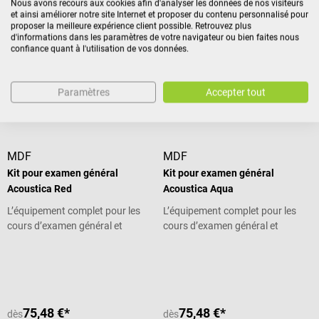
cours d'examen et l'externat
cours d’examen général et
Nous avons recours aux cookies afin d'analyser les données de nos visiteurs
et ainsi améliorer notre site Internet et proposer du contenu personnalisé pour
l’année de pratique
proposer la meilleure expérience client possible. Retrouvez plus
d'informations dans les paramètres de votre navigateur ou bien faites nous
confiance quant à l'utilisation de vos données.
275,88 €*
63,48 €*
dès
dès
Prix TTC, hors frais de livraison
Prix TTC, hors frais de livraison
Paramètres
Accepter tout
Détails
Détails
MDF
MDF
Kit pour examen général
Kit pour examen général
Acoustica Red
Acoustica Aqua
L’équipement complet pour les
L’équipement complet pour les
cours d’examen général et
cours d’examen général et
l’année de pratique
l’année pratique
Note moyenne de 5 sur 5 étoiles
75,48 €*
75,48 €*
dès
dès