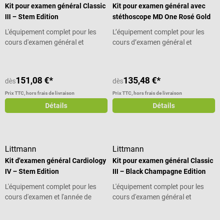
Kit pour examen général Classic
Kit pour examen général avec
III – Stem Edition
stéthoscope MD One Rosé Gold
L'équipement complet pour les
L’équipement complet pour les
cours d'examen général et
cours d’examen général et
l'externat
l’année de pratique
151,08 €*
135,48 €*
dès
dès
Prix TTC, hors frais de livraison
Prix TTC, hors frais de livraison
Détails
Détails
Littmann
Littmann
Kit d'examen général Cardiology
Kit pour examen général Classic
IV – Stem Edition
III – Black Champagne Edition
L'équipement complet pour les
L'équipement complet pour les
cours d'examen et l'année de
cours d'examen général et
pratique
l'externat