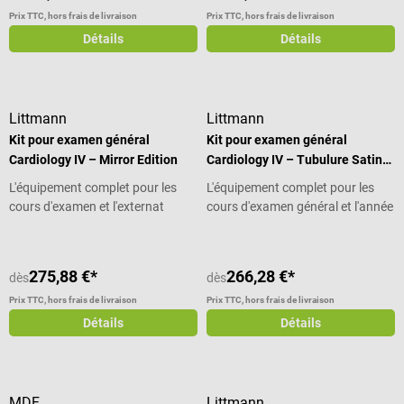
Prix TTC, hors frais de livraison
Prix TTC, hors frais de livraison
Détails
Détails
Littmann
Littmann
Kit pour examen général
Kit pour examen général
Cardiology IV – Mirror Edition
Cardiology IV – Tubulure Satin
Finish
L'équipement complet pour les
L'équipement complet pour les
cours d'examen et l'externat
cours d'examen général et l'année
pratique
275,88 €*
266,28 €*
dès
dès
Prix TTC, hors frais de livraison
Prix TTC, hors frais de livraison
Détails
Détails
MDF
Littmann