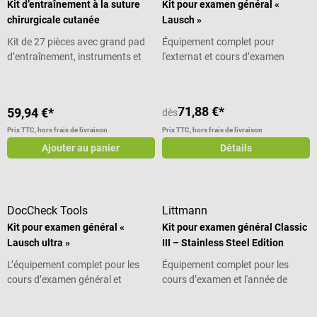
Kit d’entraînement à la suture
Kit pour examen général «
chirurgicale cutanée
Lausch »
Kit de 27 pièces avec grand pad
Équipement complet pour
d’entraînement, instruments et
l'externat et cours d’examen
matériel de suture
71,88 €*
59,94 €*
dès
Prix TTC, hors frais de livraison
Prix TTC, hors frais de livraison
Ajouter au panier
Détails
DocCheck Tools
Littmann
Kit pour examen général «
Kit pour examen général Classic
Lausch ultra »
III – Stainless Steel Edition
L’équipement complet pour les
Équipement complet pour les
cours d’examen général et
cours d’examen et l'année de
l’année de pratique
pratique
Note moyenne de 5 sur 5 étoiles
Note moyenne de 5 sur 5 étoiles