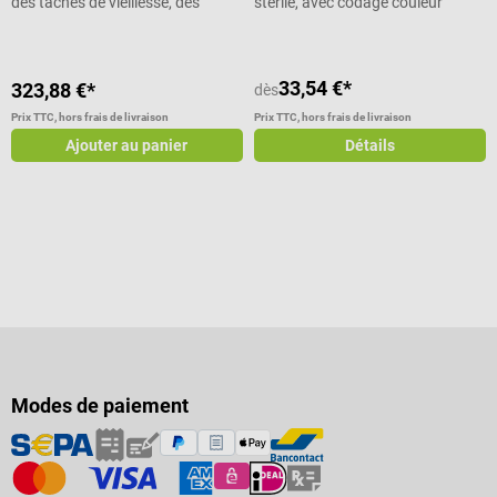
des taches de vieillesse, des
stérile, avec codage couleur
taches solaires et des taches
cutanées
33,54 €*
323,88 €*
dès
Prix TTC, hors frais de livraison
Prix TTC, hors frais de livraison
Ajouter au panier
Détails
Modes de paiement