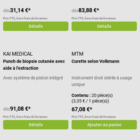
31,14 €*
83,88 €*
dès
dès
Prix TTC, hors frais de livraison
Prix TTC, hors frais de livraison
Détails
Détails
KAI MEDICAL
MTM
Punch de biopsie cutanée avec
Curette selon Volkmann
aide à l'extraction
Avec système de piston intégré
Instrument droit stérile à usage
unique
Contenu :
20 pièce(s)
(3,35 € / 1 pièce(s))
91,08 €*
67,08 €*
dès
Prix TTC, hors frais de livraison
Prix TTC, hors frais de livraison
Détails
Ajouter au panier