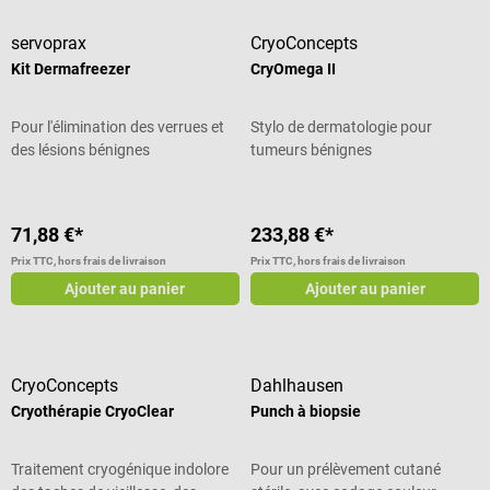
servoprax
CryoConcepts
Kit Dermafreezer
CryOmega II
Pour l'élimination des verrues et
Stylo de dermatologie pour
des lésions bénignes
tumeurs bénignes
71,88 €*
233,88 €*
Prix TTC, hors frais de livraison
Prix TTC, hors frais de livraison
Ajouter au panier
Ajouter au panier
CryoConcepts
Dahlhausen
Cryothérapie CryoClear
Punch à biopsie
Traitement cryogénique indolore
Pour un prélèvement cutané