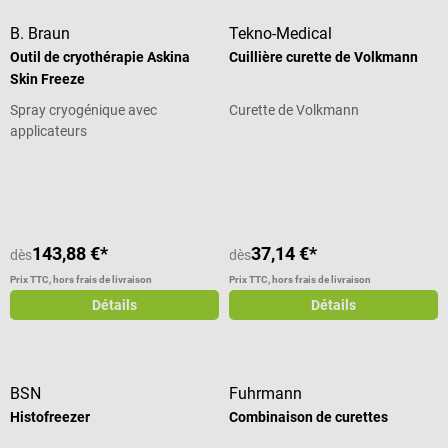
B. Braun
Tekno-Medical
Outil de cryothérapie Askina
Cuillière curette de Volkmann
Skin Freeze
Spray cryogénique avec
Curette de Volkmann
applicateurs
Note moyenne de 5 sur 5 étoiles
143,88 €*
37,14 €*
dès
dès
Prix TTC, hors frais de livraison
Prix TTC, hors frais de livraison
Détails
Détails
BSN
Fuhrmann
Histofreezer
Combinaison de curettes