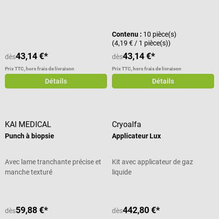
Note moyenne de 5 sur 5 étoiles
Contenu :
10 pièce(s)
(4,19 € / 1 pièce(s))
43,14 €*
43,14 €*
dès
dès
Prix TTC, hors frais de livraison
Prix TTC, hors frais de livraison
Détails
Détails
KAI MEDICAL
Cryoalfa
Punch à biopsie
Applicateur Lux
Avec lame tranchante précise et
Kit avec applicateur de gaz
manche texturé
liquide
59,88 €*
442,80 €*
dès
dès