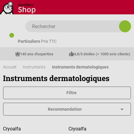
Passer au contenu principal
Particuliers
Prix TTC
140 ans d'expertise
4,8/5 étoiles (> 1000 avis clients)
Accueil
Instruments
Instruments dermatologiques
Instruments dermatologiques
Filtre
Cryoalfa
Cryoalfa