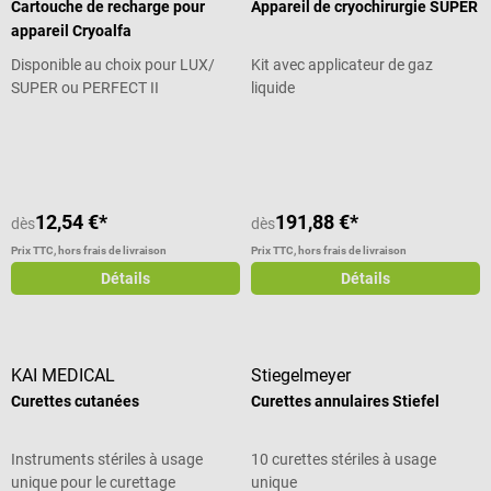
Cartouche de recharge pour
Appareil de cryochirurgie SUPER
appareil Cryoalfa
Disponible au choix pour LUX/
Kit avec applicateur de gaz
SUPER ou PERFECT II
liquide
Note moyenne de 4.86 sur 5 étoiles
Note moyenne de 4.5 sur 5 étoiles
12,54 €*
191,88 €*
dès
dès
Prix TTC, hors frais de livraison
Prix TTC, hors frais de livraison
Détails
Détails
KAI MEDICAL
Stiegelmeyer
Curettes cutanées
Curettes annulaires Stiefel
Instruments stériles à usage
10 curettes stériles à usage
unique pour le curettage
unique