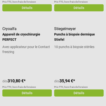
Prix TTC, hors frais de livraison
Prix TTC, hors frais de livraison
Détails
Détails
Cryoalfa
Stiegelmeyer
Appareil de cryochirurgie
Punchs à biopsie dermique
PERFECT
Stiefel
Avec applicateur pour le Contact
10 punchs à biopsie stériles
freezing
Note moyenne de 3 sur 5 étoiles
310,80 €*
35,94 €*
dès
dès
Prix TTC, hors frais de livraison
Prix TTC, hors frais de livraison
Détails
Détails