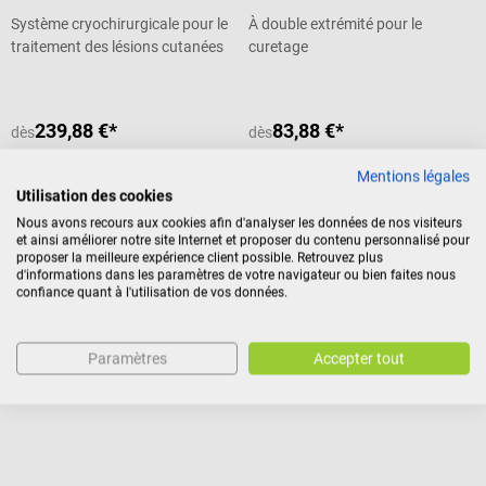
Système cryochirurgicale pour le
À double extrémité pour le
traitement des lésions cutanées
curetage
239,88 €*
83,88 €*
dès
dès
Prix TTC, hors frais de livraison
Prix TTC, hors frais de livraison
Mentions légales
Détails
Détails
Utilisation des cookies
Nous avons recours aux cookies afin d'analyser les données de nos visiteurs
et ainsi améliorer notre site Internet et proposer du contenu personnalisé pour
proposer la meilleure expérience client possible. Retrouvez plus
d'informations dans les paramètres de votre navigateur ou bien faites nous
servoprax
Fuhrmann
confiance quant à l'utilisation de vos données.
Punch cutané Mediware Biopsy
Curette pour plaies Fox
Paramètres
Accepter tout
Prélèvement stérile de tissus et
Curette pour le soin des plaies à
d’échantillons cutanés
usage unique
Note moyenne de 5 sur 5 étoiles