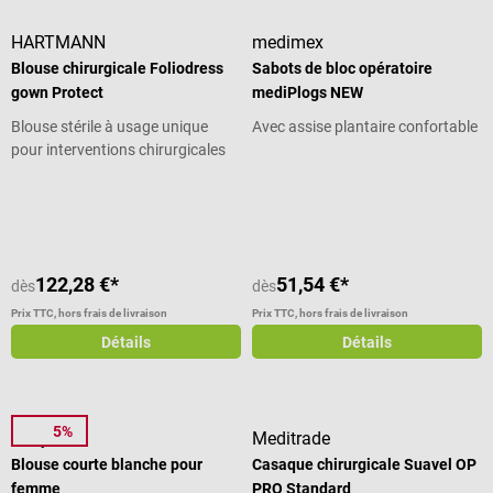
HARTMANN
medimex
Blouse chirurgicale Foliodress
Sabots de bloc opératoire
gown Protect
mediPlogs NEW
Blouse stérile à usage unique
Avec assise plantaire confortable
pour interventions chirurgicales
Note moyenne de 5 sur 5 étoiles
122,28 €*
51,54 €*
dès
dès
Prix TTC, hors frais de livraison
Prix TTC, hors frais de livraison
Détails
Détails
5%
7days
Meditrade
Blouse courte blanche pour
Casaque chirurgicale Suavel OP
femme
PRO Standard