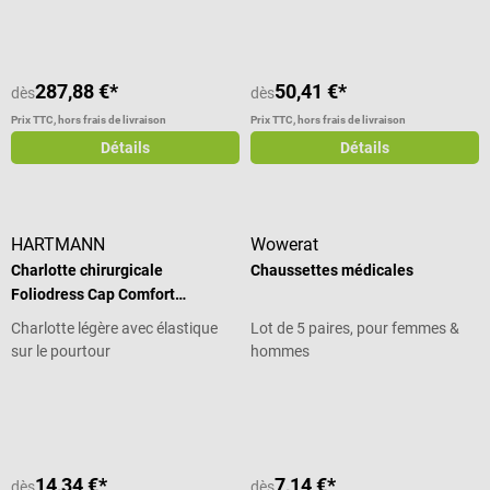
287,88 €*
50,41 €*
dès
dès
Prix TTC, hors frais de livraison
Prix TTC, hors frais de livraison
Détails
Détails
HARTMANN
Wowerat
Charlotte chirurgicale
Chaussettes médicales
Foliodress Cap Comfort
Universal
Charlotte légère avec élastique
Lot de 5 paires, pour femmes &
sur le pourtour
hommes
Note moyenne de 5 sur 5 étoiles
14,34 €*
7,14 €*
dès
dès