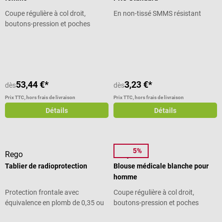
Coupe régulière à col droit,
En non-tissé SMMS résistant
boutons-pression et poches
Note moyenne de 5 sur 5 étoiles
Note moyenne de 5 sur 5 étoiles
53,44 €*
3,23 €*
dès
dès
Prix TTC, hors frais de livraison
Prix TTC, hors frais de livraison
Détails
Détails
5%
Rego
7days
Tablier de radioprotection
Blouse médicale blanche pour
homme
Protection frontale avec
Coupe régulière à col droit,
équivalence en plomb de 0,35 ou
boutons-pression et poches
0,5 Pb
Note moyenne de 5 sur 5 étoiles
Note moyenne de 4.5 sur 5 étoiles