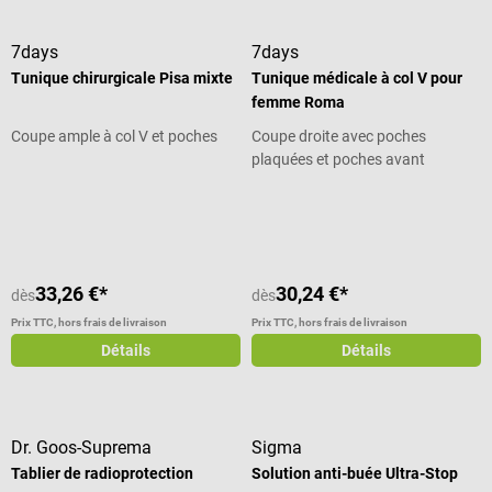
7days
7days
Tunique chirurgicale Pisa mixte
Tunique médicale à col V pour
femme Roma
Coupe ample à col V et poches
Coupe droite avec poches
plaquées et poches avant
Note moyenne de 5 sur 5 étoiles
Note moyenne de 4.75 sur 5 étoiles
33,26 €*
30,24 €*
dès
dès
Prix TTC, hors frais de livraison
Prix TTC, hors frais de livraison
Détails
Détails
Dr. Goos-Suprema
Sigma
Tablier de radioprotection
Solution anti-buée Ultra-Stop