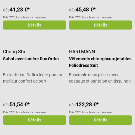
41,23 €*
45,48 €*
dès
dès
Prix TTC, hors frais de livraison
Prix TTC, hors frais de livraison
Détails
Détails
Chung-Shi
HARTMANN
Sabot avec lanière Dux Ortho
Vêtements chirurgicaux jetables
Foliodress Suit
En matériau Duflex léger pour un
Ensemble deux pièces avec
meilleur confort de port
casaque et pantalon en tissu non
tissé
51,54 €*
122,28 €*
dès
dès
Prix TTC, hors frais de livraison
Prix TTC, hors frais de livraison
Détails
Détails