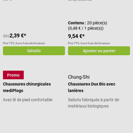
Note moyenne de 5 sur 5 étoiles
Contenu :
20 pièce(s)
(0,48 € / 1 pièce(s))
2,39 €*
9,54 €*
dès
Prix TTC, hors frais de livraison
Prix TTC, hors frais de livraison
Détails
Ajouter au panier
Promo
medimex
Chung-Shi
Chaussures chirurgicales
Chaussures Dux Bio avec
mediPlogs
lanières
Avec lit de pied confortable
Sabots fabriqués à partir de
matériaux biologiques
Note moyenne de 5 sur 5 étoiles
Note moyenne de 4.44 sur 5 étoiles