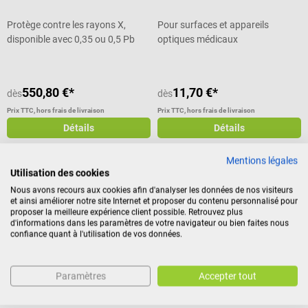
Protège contre les rayons X,
Pour surfaces et appareils
disponible avec 0,35 ou 0,5 Pb
optiques médicaux
550,80 €*
11,70 €*
dès
dès
Prix TTC, hors frais de livraison
Prix TTC, hors frais de livraison
Détails
Détails
Mentions légales
Utilisation des cookies
Rego
Kimetec
Nous avons recours aux cookies afin d'analyser les données de nos visiteurs
et ainsi améliorer notre site Internet et proposer du contenu personnalisé pour
Protège-thyroïde
Montre infirmière CBC
proposer la meilleure expérience client possible. Retrouvez plus
CLIPwatch
d'informations dans les paramètres de votre navigateur ou bien faites nous
confiance quant à l'utilisation de vos données.
Radioprotection totale avec 0,5
Avec clip-bouton pratique en
mm d'équivalence en plomb
différents designs
Paramètres
Accepter tout
Note moyenne de 5 sur 5 étoiles