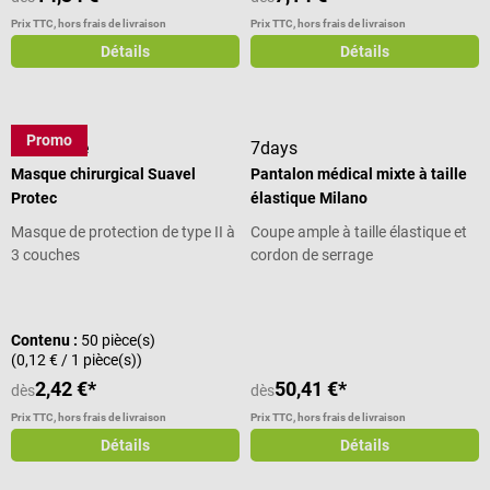
Prix TTC, hors frais de livraison
Prix TTC, hors frais de livraison
Détails
Détails
Promo
Meditrade
7days
Masque chirurgical Suavel
Pantalon médical mixte à taille
Protec
élastique Milano
Masque de protection de type II à
Coupe ample à taille élastique et
3 couches
cordon de serrage
Note moyenne de 3 sur 5 étoiles
Contenu :
50 pièce(s)
(0,12 € / 1 pièce(s))
2,42 €*
50,41 €*
dès
dès
Prix TTC, hors frais de livraison
Prix TTC, hors frais de livraison
Détails
Détails