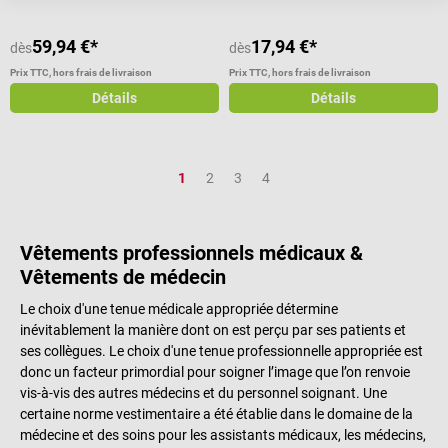
59,94 €*
17,94 €*
dès
dès
Prix TTC, hors frais de livraison
Prix TTC, hors frais de livraison
Détails
Détails
Page
Page
Page
Page
1
2
3
4
Vêtements professionnels médicaux &
Vêtements de médecin
Le choix d'une tenue médicale appropriée détermine
inévitablement la manière dont on est perçu par ses patients et
ses collègues. Le choix d'une tenue professionnelle appropriée est
donc un facteur primordial pour soigner l’image que l’on renvoie
vis-à-vis des autres médecins et du personnel soignant. Une
certaine norme vestimentaire a été établie dans le domaine de la
médecine et des soins pour les assistants médicaux, les médecins,