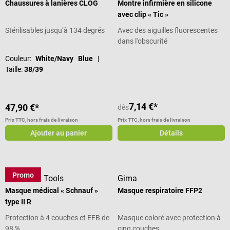
Chaussures à lanières CLOG
Montre infirmière en silicone
avec clip « Tic »
Stérilisables jusqu’à 134 degrés
Avec des aiguilles fluorescentes
dans l'obscurité
Note moyenne de 3.92 sur 5 étoiles
Couleur:
White/Navy Blue
|
Taille:
38/39
7,14 €*
47,90 €*
dès
Prix TTC, hors frais de livraison
Prix TTC, hors frais de livraison
Ajouter au panier
Détails
Promo
DocCheck Tools
Gima
Masque médical « Schnauf »
Masque respiratoire FFP2
type II R
Protection à 4 couches et EFB de
Masque coloré avec protection à
98 %
cinq couches