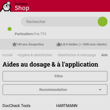
Passer au contenu principal
Particuliers
Prix TTC
140 ans d'expertise
4,8/5 étoiles (> 1000 avis clients)
Accueil
Hygiène & désinfection
Désinfection & nettoyage
Aides
Aides au dosage & à l'application
Filtre
DocCheck Tools
HARTMANN