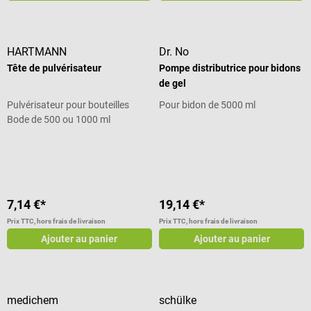
HARTMANN
Dr. No
Tête de pulvérisateur
Pompe distributrice pour bidons
de gel
Pulvérisateur pour bouteilles
Pour bidon de 5000 ml
Bode de 500 ou 1000 ml
Note moyenne de 5 sur 5 étoiles
7,14 €*
19,14 €*
Prix TTC, hors frais de livraison
Prix TTC, hors frais de livraison
Ajouter au panier
Ajouter au panier
medichem
schülke