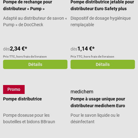
Pompe de rechange pour
Pompe distributrice jetable pour
distributeur « Pump »
distributeur Euro Safety plus
Adapté au distributeur de savon «
Dispositif de dosage hygiénique
Pump » de DocCheck
remplaçable
2,34 €*
1,14 €*
dès
dès
Prix TTC, hors frais de livraison
Prix TTC, hors frais de livraison
Détails
Détails
Promo
B. Braun
medichem
Pompe distributrice
Pompe à usage unique pour
distributeur medichem Euro
Pompe doseuse pour les
Pour le savon liquide ou le
bouteilles et bidons BBraun
désinfectant