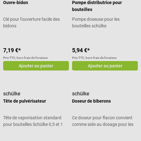
Ouvre-bidon
Pompe distributrice pour
bouteilles
Clé pour l'ouverture facile des
Pompe doseuse pour les
bidons
bouteilles schülke
7,19 €*
5,94 €*
Prix TTC, hors frais de livraison
Prix TTC, hors frais de livraison
Ajouter au panier
Ajouter au panier
schülke
schülke
Tête de pulvérisateur
Doseur de biberons
Tête de vaporisation standard
Ce doseur pour flacon convient
pour bouteilles Schülke 0,5 et 1
comme aide au dosage pour les
litre
flacons de 2 litres de chaque
désinfectant pour surfaces