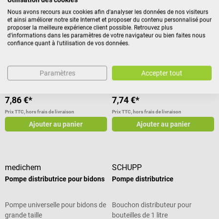
Nous avons recours aux cookies afin d'analyser les données de nos visiteurs
medichem
medichem
et ainsi améliorer notre site Internet et proposer du contenu personnalisé pour
Bouteille à doser
Pulvérisateur manuel pour
proposer la meilleure expérience client possible. Retrouvez plus
d'informations dans les paramètres de votre navigateur ou bien faites nous
désinfection rapide
confiance quant à l'utilisation de vos données.
Pour un dosage facile, précis et
Pour les flacons à col de cygne
sans danger
Paramètres
Accepter tout
7,86 €*
7,74 €*
Prix TTC, hors frais de livraison
Prix TTC, hors frais de livraison
Ajouter au panier
Ajouter au panier
medichem
SCHUPP
Pompe distributrice pour bidons
Pompe distributrice
Pompe universelle pour bidons de
Bouchon distributeur pour
grande taille
bouteilles de 1 litre