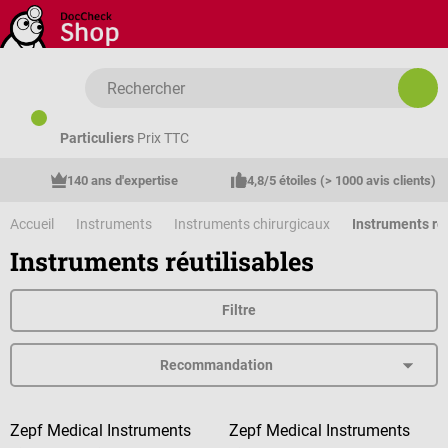
Passer au contenu principal
Particuliers
Prix TTC
140 ans d'expertise
4,8/5 étoiles (> 1000 avis clients)
Accueil
Instruments
Instruments chirurgicaux
Instruments réu
Instruments réutilisables
Filtre
Zepf Medical Instruments
Zepf Medical Instruments