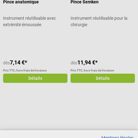
Pince anatomique
Pince Semken
Instrument réutilisable avec
Instrument réutilisable pour la
extrémité émoussée
chirurgie
Note moyenne de 5 sur 5 étoiles
7,14 €*
11,94 €*
dès
dès
Prix TTC, hors frais de livraison
Prix TTC, hors frais de livraison
Détails
Détails
Mentions légales