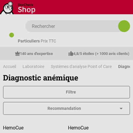
Passer au contenu principal
Particuliers
Prix TTC
140 ans d'expertise
4,8/5 étoiles (> 1000 avis clients)
Accueil
Laboratoire
Systèmes d'analyse Point of Care
Diagnos
Diagnostic anémique
Filtre
HemoCue
HemoCue