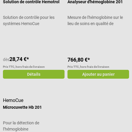
Solution de contrôle Hemotrol
Analyseur d'hémoglobine 201
Solution de contrôle pour les
Mesure de l'hémoglobine sur le
systèmes HemoCue
lieu de soins en qualité de
laboratoire
Note moyenne de 5 sur 5 étoiles
28,74 €*
766,80 €*
dès
Prix TTC, hors frais de livraison
Prix TTC, hors frais de livraison
Détails
Ajouter au panier
HemoCue
Microcuvette Hb 201
Pour la détection de
l’hémoglobine