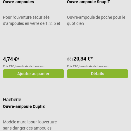
Ouvre-ampoules
Ouvre-ampoule SnapIT
Pour l’ouverture sécurisée
Ouvre-ampoule de poche pour le
d’ampoules en verre de 1, 2, 5 et
quotidien
10 ml
Note moyenne de 4 sur 5 étoiles
20,34 €*
4,74 €*
dès
Prix TTC, hors frais de livraison
Prix TTC, hors frais de livraison
Ajouter au panier
Détails
Haeberle
Ouvre-ampoule Cupfix
Modèle mural pour l'ouverture
sans danger des ampoules