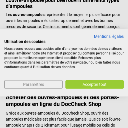
L’ouvre-ampoule pour bien ouvrir différents types
d’ampoules
Les
ouvres-ampoules
représentent le moyen le plus efficace pour
ouvrir les ampoules médicales rapidement et avec les bonnes
mesures de sécurité. Ces instruments sont généralement conçus
de telle sorte que le bouchon de l’ampoule retiré puisse être jeté
Mentions légales
sans aucun contact dans un
collecteur de déchet
. De cette façon,
Utilisation des cookies
vous pouvez non seulement ouvrir toutes les ampoules de 1 à 15
Nous avons recours aux cookies afin d'analyser les données de nos visiteurs
ml en un tour de main, mais vous minimisez aussi les risques de
et ainsi améliorer notre site Internet et proposer du contenu personnalisé pour
blessures et de contamination. Choisir entre le modèle mural ou
proposer la meilleure expérience client possible. Retrouvez plus
celui de poche n’est qu’une question de préférence.
d'informations dans les paramètres de votre navigateur ou bien faites nous
confiance quant à l'utilisation de vos données.
Pour un positionnement correct des ampoules, le porte-ampoule
sert d’un support fiable. Grâce à cet outil bien pratique, les petites
ampoules prennent encore moins d’espace, elles sont plus faciles
Paramètres
Accepter tout
à transporter et sont prêt à l’emploie partout.
Acheter des ouvres-ampoules et des portes-
ampoules en ligne du DocCheck Shop
Grâce aux ouvres-ampoules du DocCheck Shop, ouvrir des
ampoules médicales est plus facile que jamais. Que ce soit l’ouvre-
ampoule SnapIT de Qlicksmart pour l’usage mobilie ou celle de