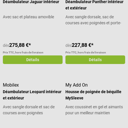
Déambulateur Jaguar intérieur
Déambulateur Panther intérieur
et extérieur
Avec sac et plateau amovible
Avec sangle dorsale, sac de
courses avec poignées et porte-
canne
275,88 €*
227,88 €*
dès
dès
Prix TTC, hors frais de livraison
Prix TTC, hors frais de livraison
Détails
Détails
Mobilex
My Add On
Déambulateur Leopard intérieur
Housse de poignée de béquille
et extérieur
MySleeve
Avec sangle dorsale et sac de
Avec coussinet en gel et aimants
courses avec poignées
pour un meilleur maintien
Note moyenne de 5 sur 5 étoiles