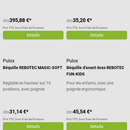
395,88 €*
35,20 €*
dès
dès
Prix TTC, hors frais de livraison
Prix TTC, hors frais de livraison
Détails
Détails
Pulox
Pulox
Béquille REBOTEC MAGIC-SOFT
Béquille d'avant-bras REBOTEC
FUN-KIDS
Réglable en hauteur sur 10
Pour les enfants, avec une
positions, avec poignée
poignée ergonomique
ergonomique souple
31,14 €*
45,54 €*
dès
dès
Prix TTC, hors frais de livraison
Prix TTC, hors frais de livraison
Détails
Détails