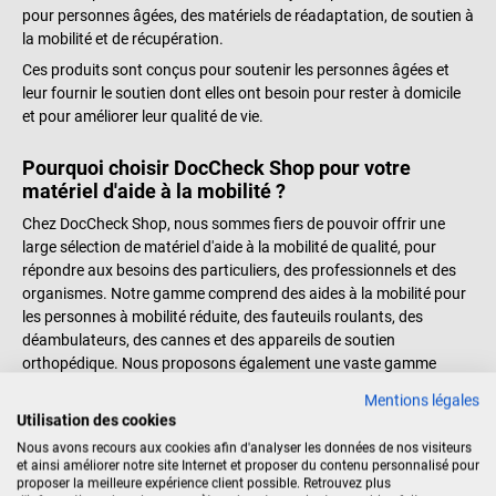
pour personnes âgées, des matériels de réadaptation, de soutien à
la mobilité et de récupération.
Ces produits sont conçus pour soutenir les personnes âgées et
leur fournir le soutien dont elles ont besoin pour rester à domicile
et pour améliorer leur qualité de vie.
Pourquoi choisir DocCheck Shop pour votre
matériel d'aide à la mobilité ?
Chez DocCheck Shop, nous sommes fiers de pouvoir offrir une
large sélection de matériel d'aide à la mobilité de qualité, pour
répondre aux besoins des particuliers, des professionnels et des
organismes. Notre gamme comprend des aides à la mobilité pour
les personnes à mobilité réduite, des fauteuils roulants, des
déambulateurs, des cannes et des appareils de soutien
orthopédique. Nous proposons également une vaste gamme
d'accessoires pour compléter votre matériel d'aide à la mobilité.
Mentions légales
Chez DocCheck Shop, nous sommes déterminés à vous offrir le
Utilisation des cookies
meilleur service possible. Nous vous aidons à choisir le matériel
Nous avons recours aux cookies afin d'analyser les données de nos visiteurs
d'aide à la mobilité adapté à vos besoins et à votre budget. Nous
et ainsi améliorer notre site Internet et proposer du contenu personnalisé pour
proposer la meilleure expérience client possible. Retrouvez plus
proposons également des options de financement pour vous aider