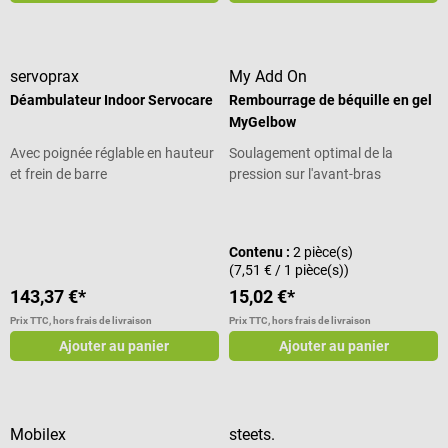
servoprax
My Add On
Déambulateur Indoor Servocare
Rembourrage de béquille en gel
MyGelbow
Avec poignée réglable en hauteur
Soulagement optimal de la
et frein de barre
pression sur l'avant-bras
Note moyenne de 5 sur 5 étoiles
Contenu :
2 pièce(s)
(7,51 € / 1 pièce(s))
143,37 €*
15,02 €*
Prix TTC, hors frais de livraison
Prix TTC, hors frais de livraison
Ajouter au panier
Ajouter au panier
Mobilex
steets.