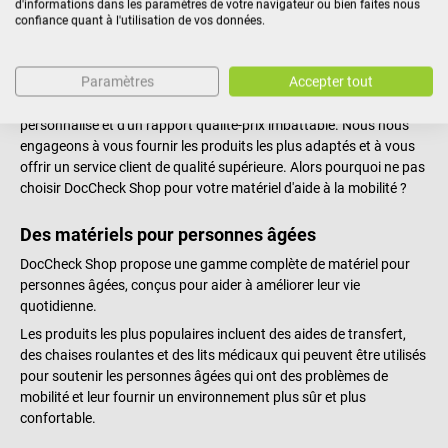
d'informations dans les paramètres de votre navigateur ou bien faites nous
à vous procurer le matériel dont vous avez besoin. Nous offrons
confiance quant à l'utilisation de vos données.
également un service pour vous conseiller et vous aider à choisir le
produit le plus adapté à vos besoins et à votre budget.
Paramètres
Accepter tout
En choisissant DocCheck Shop pour votre matériel d'aide à la
mobilité, vous bénéficiez d'une qualité supérieure, d'un service
personnalisé et d'un rapport qualité-prix imbattable. Nous nous
engageons à vous fournir les produits les plus adaptés et à vous
offrir un service client de qualité supérieure. Alors pourquoi ne pas
choisir DocCheck Shop pour votre matériel d'aide à la mobilité ?
Des matériels pour personnes âgées
DocCheck Shop propose une gamme complète de matériel pour
personnes âgées, conçus pour aider à améliorer leur vie
quotidienne.
Les produits les plus populaires incluent des aides de transfert,
des chaises roulantes et des lits médicaux qui peuvent être utilisés
pour soutenir les personnes âgées qui ont des problèmes de
mobilité et leur fournir un environnement plus sûr et plus
confortable.