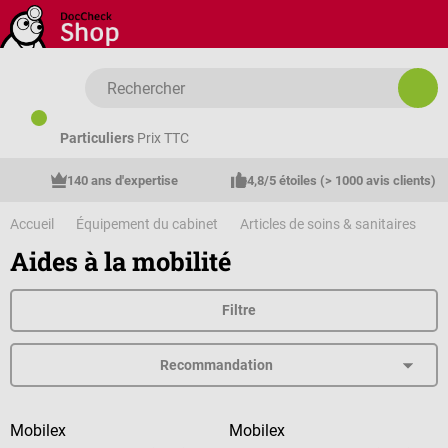
Passer au contenu principal
Particuliers
Prix TTC
140 ans d'expertise
4,8/5 étoiles (> 1000 avis clients)
Accueil
Équipement du cabinet
Articles de soins & sanitaires
A
Aides à la mobilité
Filtre
Mobilex
Mobilex