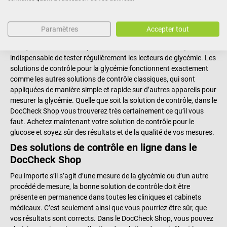
fréquentes dans les cliniques et cabinets médicaux. On ne peut
pas vraiment exclure le fait qu’une utilisation régulière des
appareils puisse mener à l’apparition de salissures ou voir même
Paramètres
Accepter tout
d’un dysfonctionnement, même si le glucomètre fonctionne bien.
Puisque ces contraintes pourraient fausser les résultats, il est
indispensable de tester régulièrement les lecteurs de glycémie. Les
solutions de contrôle pour la glycémie fonctionnent exactement
comme les autres solutions de contrôle classiques, qui sont
appliquées de manière simple et rapide sur d’autres appareils pour
mesurer la glycémie. Quelle que soit la solution de contrôle, dans le
DocCheck Shop vous trouverez très certainement ce qu’il vous
faut. Achetez maintenant votre solution de contrôle pour le
glucose et soyez sûr des résultats et de la qualité de vos mesures.
Des solutions de contrôle en ligne dans le
DocCheck Shop
Peu importe s’il s’agit d’une mesure de la glycémie ou d’un autre
procédé de mesure, la bonne solution de contrôle doit être
présente en permanence dans toutes les cliniques et cabinets
médicaux. C’est seulement ainsi que vous pourriez être sûr, que
vos résultats sont corrects. Dans le DocCheck Shop, vous pouvez