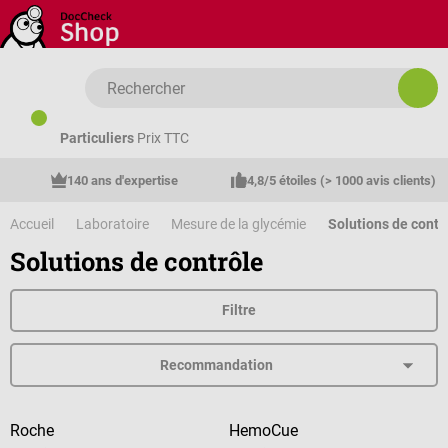
Passer au contenu principal
Particuliers
Prix TTC
140 ans d'expertise
4,8/5 étoiles (> 1000 avis clients)
Accueil
Laboratoire
Mesure de la glycémie
Solutions de contr
Solutions de contrôle
Filtre
Roche
HemoCue