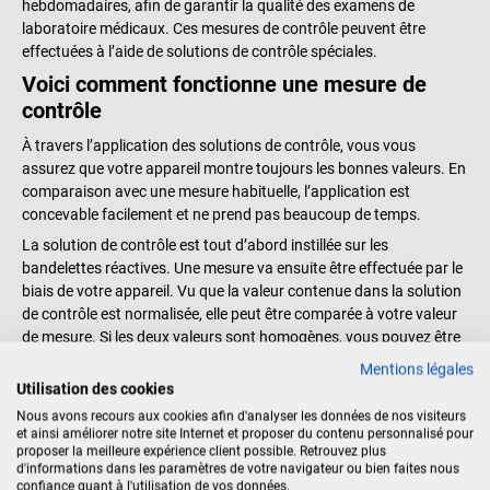
hebdomadaires, afin de garantir la qualité des examens de
laboratoire médicaux. Ces mesures de contrôle peuvent être
effectuées à l’aide de solutions de contrôle spéciales.
Voici comment fonctionne une mesure de
contrôle
À travers l’application des solutions de contrôle, vous vous
assurez que votre appareil montre toujours les bonnes valeurs. En
comparaison avec une mesure habituelle, l’application est
concevable facilement et ne prend pas beaucoup de temps.
La solution de contrôle est tout d’abord instillée sur les
bandelettes réactives. Une mesure va ensuite être effectuée par le
biais de votre appareil. Vu que la valeur contenue dans la solution
de contrôle est normalisée, elle peut être comparée à votre valeur
de mesure. Si les deux valeurs sont homogènes, vous pouvez être
rassurés. Dans le cas contraire, l’appareil devrait être mis hors
Mentions légales
tension et examiné minutieusement.
Utilisation des cookies
Les solutions de contrôle pour les lecteurs de
Nous avons recours aux cookies afin d'analyser les données de nos visiteurs
et ainsi améliorer notre site Internet et proposer du contenu personnalisé pour
glycémie
proposer la meilleure expérience client possible. Retrouvez plus
d'informations dans les paramètres de votre navigateur ou bien faites nous
La mesure de la glycémie est une forme de mesure des plus
confiance quant à l'utilisation de vos données.