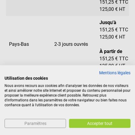
151,25 € TTC
125,00 € HT
Jusqu'à
151,25 € TTC
125,00 € HT
Pays-Bas
2-3 jours ouvrés
À partir de
151,25 € TTC
125,00 € HT
Mentions légales
Utilisation des cookies
Union Européenne
3-6 jours ouvrés
Forfaitaire
Nous avons recours aux cookies afin d'analyser les données de nos visiteurs
et ainsi améliorer notre site Internet et proposer du contenu personnalisé pour
proposer la meilleure expérience client possible. Retrouvez plus
Pays Groupe 1
d'informations dans les paramètres de votre navigateur ou bien faites nous
confiance quant à l'utilisation de vos données.
(Andorre, Islande,
Monaco,
3-13 jours ouvrés
Forfaitaire
Norvège, Saint-
Paramètres
Accepter tout
Marin, Vatican)