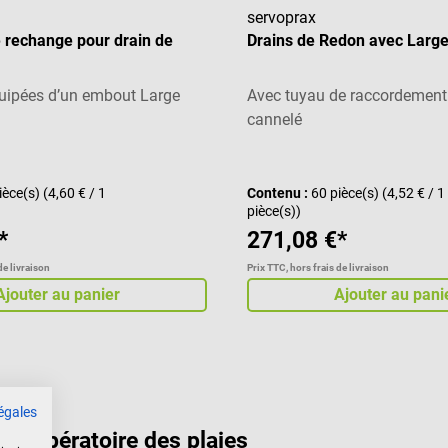
servoprax
e rechange pour drain de
Drains de Redon avec Larg
équipées d’un embout Large
Avec tuyau de raccordement
cannelé
Note moyenne de 4 sur 5 éto
ièce(s)
(4,60 € / 1
Contenu :
60 pièce(s)
(4,52 € / 1
pièce(s))
*
271,08 €*
de livraison
Prix TTC, hors frais de livraison
Ajouter au panier
Ajouter au pani
égales
postopératoire des plaies