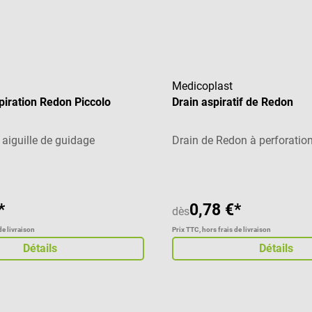
Medicoplast
spiration Redon Piccolo
Drain aspiratif de Redon
 aiguille de guidage
Drain de Redon à perforatio
*
0,78 €*
dès
de livraison
Prix TTC, hors frais de livraison
Détails
Détails