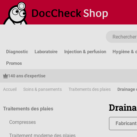
sser au contenu principal
Passer à la recherche
Passer à la navigation principale
Diagnostic
Laboratoire
Injection & perfusion
Hygiène & d
Promos
140 ans d'expertise
Accueil
Soins & pansements
Traitements des plaies
Drainage 
Draina
Traitements des plaies
Compresses
Fabricant
Traitement moderne des plaies