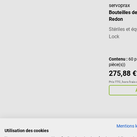
servoprax
Bouteilles d
Redon
Stériles et 
Lock
Contenu :
60 p
pièce(s))
275,88 €
Prix TTC, hors frais 
Mentions l
Utilisation des cookies
Drainage de plaies pour le traitement 