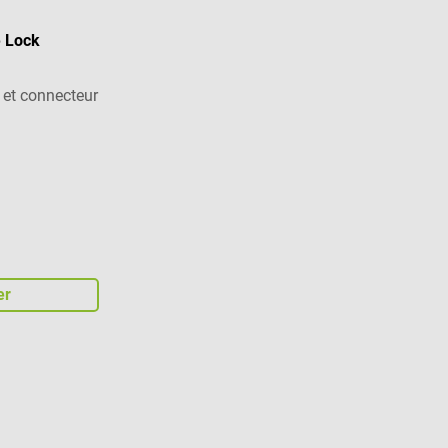
e Lock
 et connecteur
iles
er