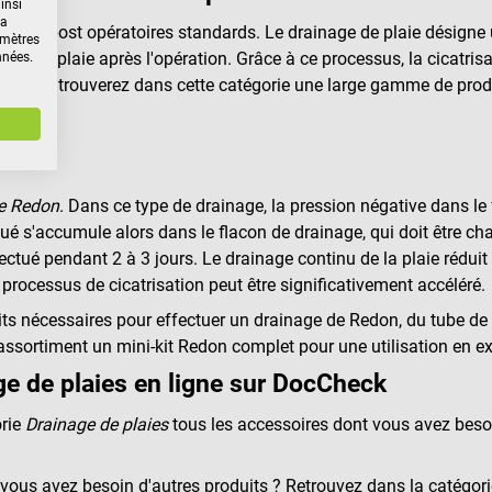
insi
la
ocessus post opératoires standards. Le drainage de plaie désigne
amètres
de la plaie après l'opération. Grâce à ce processus, la cicatrisat
nnées.
aie, vous trouverez dans cette catégorie une large gamme de pro
e Redon
. Dans ce type de drainage, la pression négative dans le 
cué s'accumule alors dans le flacon de drainage, qui doit être c
ctué pendant 2 à 3 jours. Le drainage continu de la plaie réduit la
e processus de cicatrisation peut être significativement accéléré.
ts nécessaires pour effectuer un drainage de Redon, du tube de 
ssortiment un mini-kit Redon complet pour une utilisation en ext
e de plaies en ligne sur DocCheck
orie
Drainage de plaies
tous les accessoires dont vous avez beso
vous avez besoin d'autres produits ? Retrouvez dans la catégor