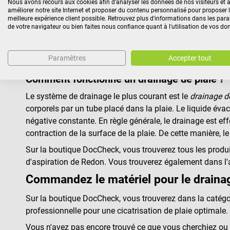
Nous avons recours aux cookies afin d'analyser les données de nos visiteurs et a
améliorer notre site Internet et proposer du contenu personnalisé pour proposer 
Le drainage et la fermeture de plaies font partie des pr
meilleure expérience client possible. Retrouvez plus d'informations dans les par
permet d'évacuer temporairement le sang et les sécrétions 
de votre navigateur ou bien faites nous confiance quant à l'utilisation de vos do
acheter des accessoires pour réaliser un drainage de pl
tubes de drainage ou des aiguilles de Redon.
Paramètres
Accepter tout
Comment fonctionne un drainage de plaie ?
Le système de drainage le plus courant est le
drainage d
corporels par un tube placé dans la plaie. Le liquide éva
négative constante. En règle générale, le drainage est effe
contraction de la surface de la plaie. De cette manière, l
Sur la boutique DocCheck, vous trouverez tous les produi
d'aspiration de Redon. Vous trouverez également dans l'a
Commandez le matériel pour le drainag
Sur la boutique DocCheck, vous trouverez dans la catég
professionnelle pour une cicatrisation de plaie optimale.
Vous n'avez pas encore trouvé ce que vous cherchiez ou 