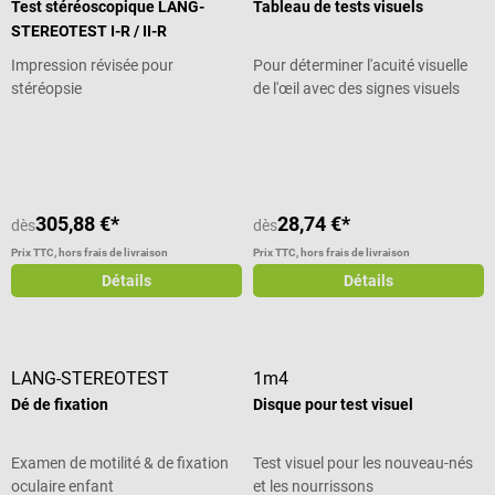
Test stéréoscopique LANG-
Tableau de tests visuels
STEREOTEST I-R / II-R
Impression révisée pour
Pour déterminer l'acuité visuelle
stéréopsie
de l'œil avec des signes visuels
Note moyenne de 5 sur 5 étoiles
305,88 €*
28,74 €*
dès
dès
Prix TTC, hors frais de livraison
Prix TTC, hors frais de livraison
Détails
Détails
LANG-STEREOTEST
1m4
Dé de fixation
Disque pour test visuel
Examen de motilité & de fixation
Test visuel pour les nouveau-nés
oculaire enfant
et les nourrissons