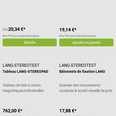
Note moyenne de 5 sur 5 étoiles
20,34 €*
19,14 €*
dès
Prix TTC, hors frais de livraison
Prix TTC, hors frais de livraison
Détails
Ajouter au panier
LANG-STEREOTEST
LANG-STEREOTEST
Tableau LANG-STEREOPAD
Bâtonnets de fixation LANG
Tableau de test à cartes
Examen des mouvements
magnétiques individuelles
oculaires & acuité visuelle de près
762,00 €*
17,88 €*