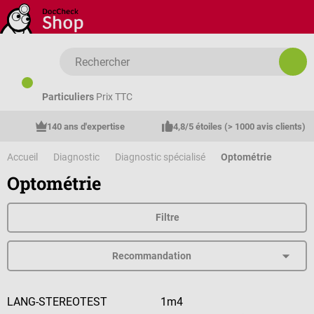
Passer au contenu principal
Particuliers
Prix TTC
140 ans d'expertise
4,8/5 étoiles (> 1000 avis clients)
Accueil
Diagnostic
Diagnostic spécialisé
Optométrie
Optométrie
Filtre
LANG-STEREOTEST
1m4