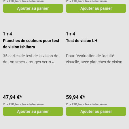
Prix TTC, hors frais de livraison
Prix TTC, hors frais de livraison
Ajouter au panier
Ajouter au panier
1m4
1m4
Planches de couleurs pour test
Test de vision LH
de vision Ishihara
35 cartes de test de la vision de
Pour l'évaluation de l'acuité
daltonismes « rouges-verts »
visuelle, avec planches de vision
LEA
Note moyenne de 4 sur 5 étoiles
Note moyenne de 5 sur 5 étoiles
47,94 €*
59,94 €*
Prix TTC, hors frais de livraison
Prix TTC, hors frais de livraison
Ajouter au panier
Ajouter au panier