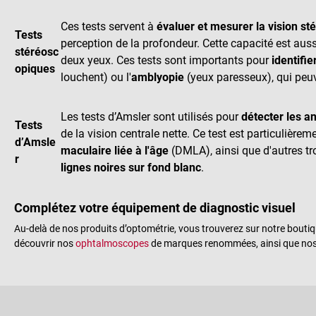
Ces tests servent à
évaluer et mesurer la vision s
Tests
perception de la profondeur. Cette capacité est auss
stéréosc
deux yeux. Ces tests sont importants pour
identifie
opiques
louchent) ou l'
amblyopie
(yeux paresseux), qui peuv
Les tests d’Amsler sont utilisés pour
détecter les a
Tests
de la vision centrale nette. Ce test est particulièrem
d’Amsle
maculaire liée à l'âge
(DMLA), ainsi que d'autres tro
r
lignes noires sur fond blanc
.
Complétez votre équipement de diagnostic visuel
Au-delà de nos produits d’optométrie, vous trouverez sur notre bouti
découvrir nos
ophtalmoscopes
de marques renommées, ainsi que no