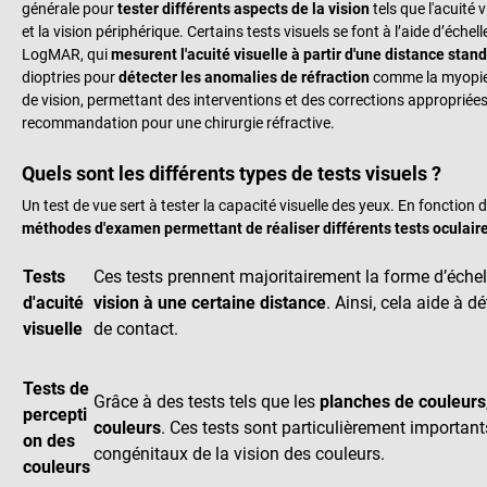
générale pour
tester différents aspects de la vision
tels que l'acuité 
et la vision périphérique.
Certains tests visuels se font à l’aide d’échel
Log
MA
R
, qui
mesurent l'acuité visuelle à partir d'une distance stan
dioptries pour
détecter les anomalies de réfraction
comme la myopie 
de vision, permettant des interventions et des corrections appropriées, 
recommandation pour une chirurgie réfractive.
Quels sont les différents types de tests visuels ?
Un test de vue sert à tester la capacité visuelle des yeux.
En fonction de
méthodes d'examen permettant de réaliser différents tests oculair
Tests
Ces tests prennent majoritairement la forme d’éch
d'acuité
vision à une certaine distance
. Ainsi, cela aide à d
visuelle
de contact.
Tests de
Grâce à des tests tels que les
planches de couleurs
percepti
couleurs
. Ces tests sont particulièrement important
on des
congénitaux de la vision des couleurs.
couleurs