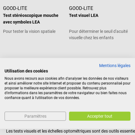
GOOD-LITE
GOOD-LITE
Test stéréoscopique mouche
Test visuel LEA
avec symboles LEA
Pour tester la vision spatiale
Pour déterminer le seuil d'acuité
visuelle chez les enfants
Note moyenne de 3 sur 5 étoiles
Mentions légales
Utilisation des cookies
359,88 €*
92,28 €*
Nous avons recours aux cookies afin d'analyser les données de nos visiteurs
Prix TTC, hors frais de livraison
Prix TTC, hors frais de livraison
et ainsi améliorer notre site Internet et proposer du contenu personnalisé pour
proposer la meilleure expérience client possible. Retrouvez plus
Ajouter au panier
Ajouter au panier
d'informations dans les paramètres de votre navigateur ou bien faites nous
confiance quant à l'utilisation de vos données.
Paramètres
Accepter tout
Tests pour examen visuel & échelles optométriq
Les tests visuels et les échelles optométriques sont des outils essenti