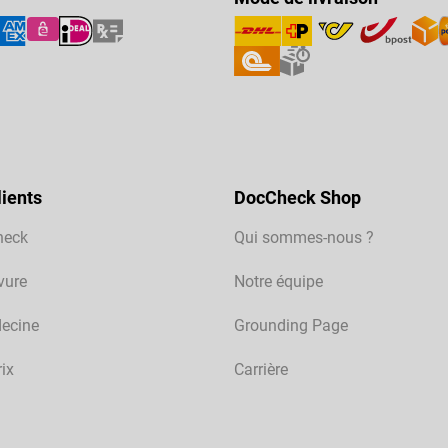
ients
DocCheck Shop
heck
Qui sommes-nous ?
vure
Notre équipe
ecine
Grounding Page
rix
Carrière