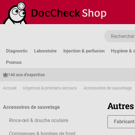
sser au contenu principal
Passer à la recherche
Passer à la navigation principale
Diagnostic
Laboratoire
Injection & perfusion
Hygiène & d
Promos
140 ans d'expertise
Accueil
Urgences & premiers secours
Accessoires de sauvetage
Autres
Accessoires de sauvetage
Rince-œil & douche oculaire
Fabricant
Compresses & bombes de froid