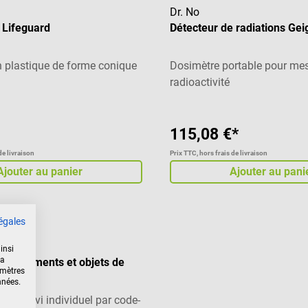
Dr. No
 Lifeguard
Détecteur de radiations Gei
n plastique de forme conique
Dosimètre portable pour mes
radioactivité
115,08 €*
de livraison
Prix TTC, hors frais de livraison
Ajouter au panier
Ajouter au pani
égales
insi
la
r documents et objets de
amètres
nnées.
de suivi individuel par code-