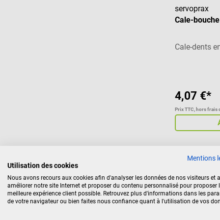
servoprax
Cale-bouche
Cale-dents e
4,07 €*
Prix TTC, hors frais 
Mentions l
Utilisation des cookies
SmartSafe
Nous avons recours aux cookies afin d'analyser les données de nos visiteurs et a
améliorer notre site Internet et proposer du contenu personnalisé pour proposer 
Pochette pou
meilleure expérience client possible. Retrouvez plus d'informations dans les par
valeur
de votre navigateur ou bien faites nous confiance quant à l'utilisation de vos do
Avec système 