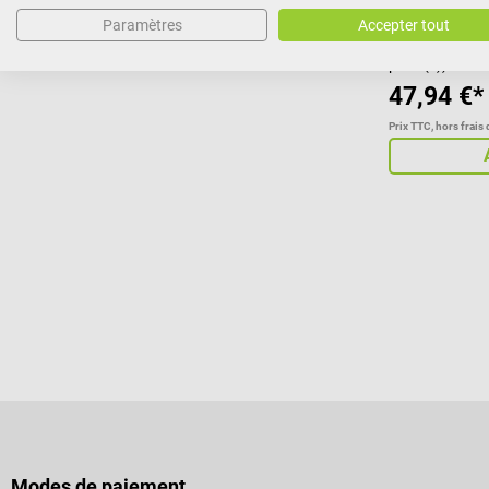
barres
Paramètres
Accepter tout
Contenu :
25 p
pièce(s))
47,94 €*
Prix TTC, hors frais 
Modes de paiement