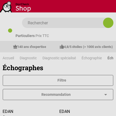
Passer au contenu principal
Particuliers
Prix TTC
140 ans d'expertise
4,8/5 étoiles (> 1000 avis clients)
Accueil
Diagnostic
Diagnostic spécialisé
Échographie
Écho
Échographes
Filtre
EDAN
EDAN