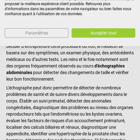
proposer la meilleure expérience client possible. Retrouvez plus
et sa propre sonde lors du balayage, ce qui permet de connaître
d'informations dans les paramètres de votre navigateur ou bien faites nous
leur taille et leur composition, s’il s’agit, d’os, de liquides ou de
confiance quant à l'utilisation de vos données.
tissus, etc.
Le médecin se doit d’utiliser un échographe quand il soupçonne la
Paramètres
Accepter tout
présence d’un phénomène anormal à l’intérieur du corps du
patient dont il ne peut déterminer l’origine avec certitude. Pour
décider d’entreprendre cette procédure ou non, le médecin se
basera sur des symptômes, un examen physique, des antécédents
médicaux ou d’autres tests. Les reins et le foie notamment sont
des organes fréquemment observés au cours
d’échographies
abdominales
pour détecter des changements de taille et vérifier
leur bon fonctionnement.
L'échographe peut donc permettre de détecter de nombreux
problèmes de santé et de suivre divers développements dans le
corps. Établir un suivi prénatal, détecter des anomalies
congénitales, diagnostiquer des problèmes au niveau des organes
reproducteurs tels que l'endométriose ou les kystes ovariens,
évaluer les facteurs de risques d'un accouchement prématuré,
localiser des calculs biliaires et rénaux, diagnostiquer une
appendicite, identifier une hypertrophie de la prostate chez les