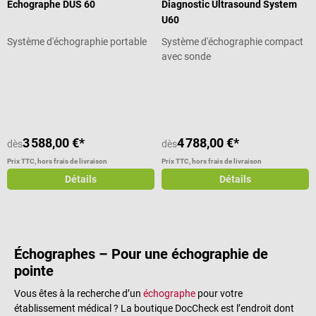
Échographe DUS 60
Diagnostic Ultrasound System
U60
Système d'échographie portable
Système d'échographie compact
avec sonde
Note moyenne de 5 sur 5 étoiles
3 588,00 €*
4 788,00 €*
dès
dès
Prix TTC, hors frais de livraison
Prix TTC, hors frais de livraison
Détails
Détails
Échographes – Pour une échographie de
pointe
Vous êtes à la recherche d’un
échographe
pour votre
établissement médical ? La boutique DocCheck est l’endroit dont