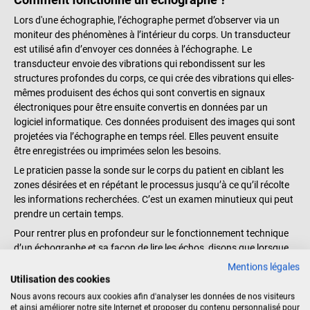
Lors d'une échographie, l’échographe permet d’observer via un
moniteur des phénomènes à l’intérieur du corps. Un transducteur
est utilisé afin d’envoyer ces données à l’échographe. Le
transducteur envoie des vibrations qui rebondissent sur les
structures profondes du corps, ce qui crée des vibrations qui elles-
mêmes produisent des échos qui sont convertis en signaux
électroniques pour être ensuite convertis en données par un
logiciel informatique. Ces données produisent des images qui sont
projetées via l’échographe en temps réel. Elles peuvent ensuite
être enregistrées ou imprimées selon les besoins.
Le praticien passe la sonde sur le corps du patient en ciblant les
zones désirées et en répétant le processus jusqu’à ce qu’il récolte
les informations recherchées. C’est un examen minutieux qui peut
prendre un certain temps.
Pour rentrer plus en profondeur sur le fonctionnement technique
d’un échographe et sa façon de lire les échos, disons que lorsque
la sonde passe sur chaque zone, certaines zones sont plus
Mentions légales
sujettes aux échos. L'appareil enregistre ces variations et, en
Utilisation des cookies
mesurant le temps que mettent ces échos à revenir à la surface de
Nous avons recours aux cookies afin d'analyser les données de nos visiteurs
sa propre peau, il détermine la distance entre ces différents objets
et ainsi améliorer notre site Internet et proposer du contenu personnalisé pour