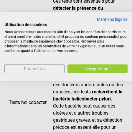
Ces tests sont essentiels pour
détecter la présence du
norovirus
, un virus hautement
Mentions légales
contagieux souvent responsable
Utilisation des cookies
Tests pour le
de gastro-entérites aiguës. Le test
Nous avons recours aux cookies afin d'analyser les données de nos visiteurs
norovirus
rapide permet d'identifier l'agent
et ainsi améliorer notre site Internet et proposer du contenu personnalisé pour
proposer la meilleure expérience client possible. Retrouvez plus
pathogène et de prendre les
d'informations dans les paramètres de votre navigateur ou bien faites nous
mesures de contrôle nécessaires
confiance quant à l'utilisation de vos données.
pour limiter sa propagation.
Paramètres
Accepter tout
Utilisés en cas de symptômes
gastriques persistants tels que
des douleurs abdominales ou des
nausées, ces tests
recherchent la
bactérie
h
elicobacter
pylori
.
Tests helicobacter
Cette bactérie peut causer des
ulcères et d'autres troubles
gastriques graves, et sa détection
précoce est essentielle pour un