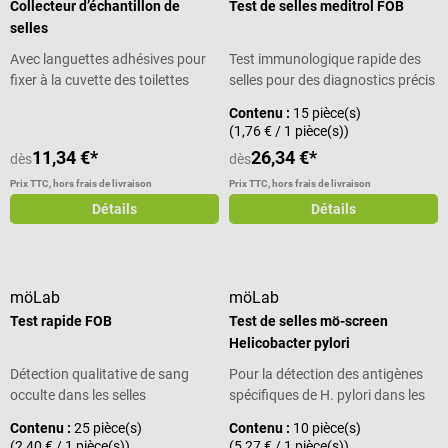
Collecteur d’échantillon de
Test de selles meditrol FOB
selles
Avec languettes adhésives pour
Test immunologique rapide des
fixer à la cuvette des toilettes
selles pour des diagnostics précis
Contenu :
15 pièce(s)
(1,76 € / 1 pièce(s))
11,34 €*
26,34 €*
dès
dès
Prix TTC, hors frais de livraison
Prix TTC, hors frais de livraison
Détails
Détails
möLab
möLab
Test rapide FOB
Test de selles mö-screen
Helicobacter pylori
Détection qualitative de sang
Pour la détection des antigènes
occulte dans les selles
spécifiques de H. pylori dans les
selles
Contenu :
25 pièce(s)
Contenu :
10 pièce(s)
(2,40 € / 1 pièce(s))
(5,27 € / 1 pièce(s))