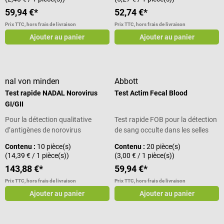
59,94 €*
52,74 €*
Prix TTC, hors frais de livraison
Prix TTC, hors frais de livraison
Ajouter au panier
Ajouter au panier
nal von minden
Abbott
Test rapide NADAL Norovirus
Test Actim Fecal Blood
GI/GII
Pour la détection qualitative
Test rapide FOB pour la détection
d’antigènes de norovirus
de sang occulte dans les selles
Contenu :
10 pièce(s)
Contenu :
20 pièce(s)
(14,39 € / 1 pièce(s))
(3,00 € / 1 pièce(s))
143,88 €*
59,94 €*
Prix TTC, hors frais de livraison
Prix TTC, hors frais de livraison
Ajouter au panier
Ajouter au panier