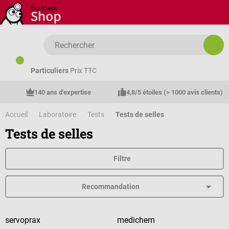
Passer au contenu principal
Particuliers
Prix TTC
140 ans d'expertise
4,8/5 étoiles (> 1000 avis clients)
Accueil
Laboratoire
Tests
Tests de selles
Tests de selles
Filtre
servoprax
medichem