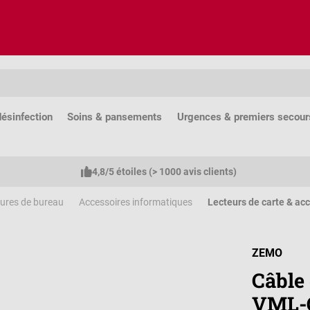
ésinfection
Soins & pansements
Urgences & premiers secour
4,8/5 étoiles (> 1000 avis clients)
tures de bureau
Accessoires informatiques
Lecteurs de carte & ac
ZEMO
Câble
VML-