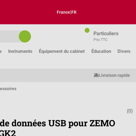
|
France
FR
Particuliers
Prix TTC
s
Instruments
Équipement du cabinet
Éducation
Divers
Livraison rapide
cessoires
(0)
Note moyenne
 de données USB pour ZEMO
GK2