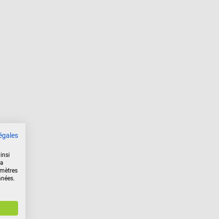
égales
insi
la
amètres
nnées.