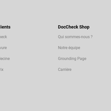
ients
DocCheck Shop
heck
Qui sommes-nous ?
vure
Notre équipe
ecine
Grounding Page
rix
Carrière