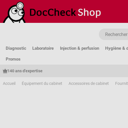
sser au contenu principal
Passer à la recherche
Passer à la navigation principale
Diagnostic
Laboratoire
Injection & perfusion
Hygiène & d
Promos
140 ans d'expertise
Accueil
Équipement du cabinet
Accessoires de cabinet
Fourni