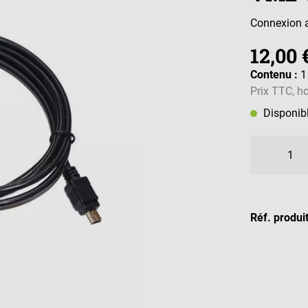
Connexion a
12,00 
Contenu :
1
Prix TTC, ho
Disponib
Réf. produi