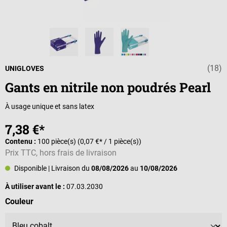
(18)
Note moyenne de
UNIGLOVES
Gants en nitrile non poudrés Pearl
À usage unique et sans latex
7,38 €*
Contenu :
100 pièce(s)
(0,07 €* / 1 pièce(s))
Prix TTC, hors frais de livraison
Disponible
| Livraison du
08/08/2026
au
10/08/2026
À utiliser avant le :
07.03.2030
Sélectionnez
Couleur