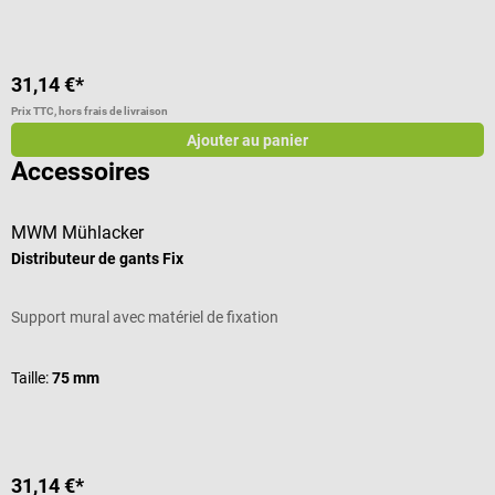
31,14 €*
Prix TTC, hors frais de livraison
Ajouter au panier
Accessoires
MWM Mühlacker
U
Distributeur de gants Fix
M
Support mural avec matériel de fixation
E
Taille:
75 mm
C
C
31,14 €*
d