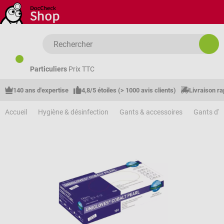
Passer au contenu principal
Particuliers
Prix TTC
140 ans d'expertise
4,8/5 étoiles (> 1000 avis clients)
Livraison ra
Accueil
Hygiène & désinfection
Gants & accessoires
Gants d'