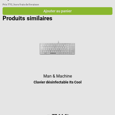
Prix TTC, hors frais de livraison
Pr
Ajouter au panier
Produits similaires
Man & Machine
Clavier désinfectable Its Cool
Note moyenne de 1 sur 5 étoiles