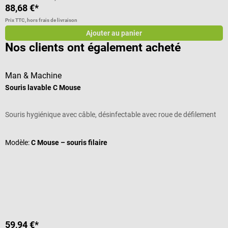
88,68 €*
Prix TTC, hors frais de livraison
Ajouter au panier
Nos clients ont également acheté
Man & Machine
H
Souris lavable C Mouse
M
Souris hygiénique avec câble, désinfectable avec roue de défilement
D
Modèle:
C Mouse – souris filaire
C
59,94 €*
2