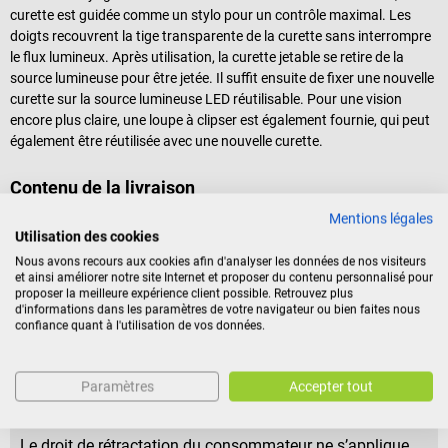
curette est guidée comme un stylo pour un contrôle maximal. Les
doigts recouvrent la tige transparente de la curette sans interrompre
le flux lumineux. Après utilisation, la curette jetable se retire de la
source lumineuse pour être jetée. Il suffit ensuite de fixer une nouvelle
curette sur la source lumineuse LED réutilisable. Pour une vision
encore plus claire, une loupe à clipser est également fournie, qui peut
également être réutilisée avec une nouvelle curette.
Contenu de la livraison
1 kit de curettes auriculaires LED ClearLook Lighted de Bionix
Mentions légales
Utilisation des cookies
contenant :
50 curettes auriculaires dans la version sélectionnée
Nous avons recours aux cookies afin d'analyser les données de nos visiteurs
et ainsi améliorer notre site Internet et proposer du contenu personnalisé pour
1 source lumineuse LED
proposer la meilleure expérience client possible. Retrouvez plus
1 loupe à clipser
d'informations dans les paramètres de votre navigateur ou bien faites nous
confiance quant à l'utilisation de vos données.
Conditions de retour
Paramètres
Accepter tout
Ce produit ne peut être ni retourné ni échangé.
Le droit de rétractation du consommateur ne s’applique