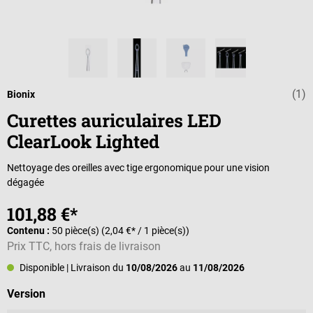
(1)
Note moyenne d
Bionix
Curettes auriculaires LED
ClearLook Lighted
Nettoyage des oreilles avec tige ergonomique pour une vision
dégagée
101,88 €*
Contenu :
50 pièce(s)
(2,04 €* / 1 pièce(s))
Prix TTC, hors frais de livraison
Disponible
| Livraison du
10/08/2026
au
11/08/2026
Sélectionnez
Version