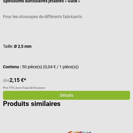
Spéculums auriculaires jetables « Guck »
E
Pour les otoscopes de différents fabricants
P
Note moyenne de 4.67 sur 5 étoiles
N
Taille:
Ø 2,5 mm
Contenu :
50 pièce(s)
(0,04 € / 1 pièce(s))
C
2,15 €*
5
dès
Prix TTC, hors frais de livraison
Pr
Détails
Produits similaires