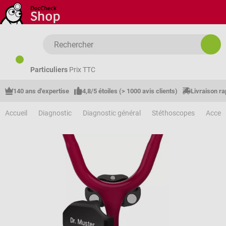
Passer au contenu principal
Particuliers
Prix TTC
140 ans d'expertise
4,8/5 étoiles (> 1000 avis clients)
Livraison ra
Accueil
Diagnostic
Diagnostic général
Stéthoscopes
Acces