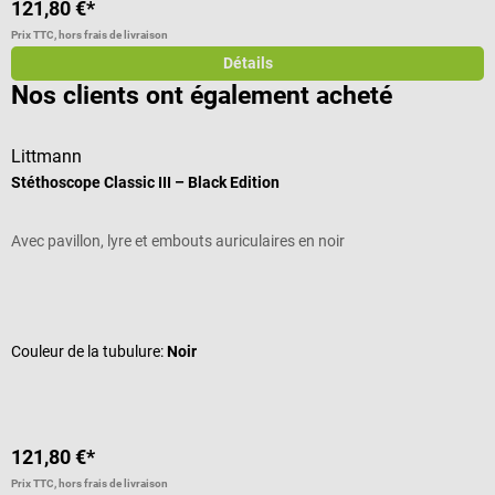
121,80 €*
1
Prix TTC, hors frais de livraison
Pr
Détails
Nos clients ont également acheté
Littmann
D
Stéthoscope Classic III – Black Edition
B
Avec pavillon, lyre et embouts auriculaires en noir
P
Note moyenne de 4.82 sur 5 étoiles
N
Couleur de la tubulure:
Noir
121,80 €*
1
Prix TTC, hors frais de livraison
Pr