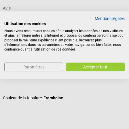
Avis
Mentions légales
Utilisation des cookies
Accessoires
Nous avons recours aux cookies afin d'analyser les données de nos visiteurs
et ainsi améliorer notre site Internet et proposer du contenu personnalisé pour
proposer la meilleure expérience client possible. Retrouvez plus
d'informations dans les paramètres de votre navigateur ou bien faites nous
Littmann
L
confiance quant à l'utilisation de vos données.
Stéthoscope Classic III – Rainbow Edition
S
Paramètres
Accepter tout
Avec pavillon coloré finition Rainbow
A
Note moyenne de 4.81 sur 5 étoiles
N
Couleur de la tubulure:
Framboise
C