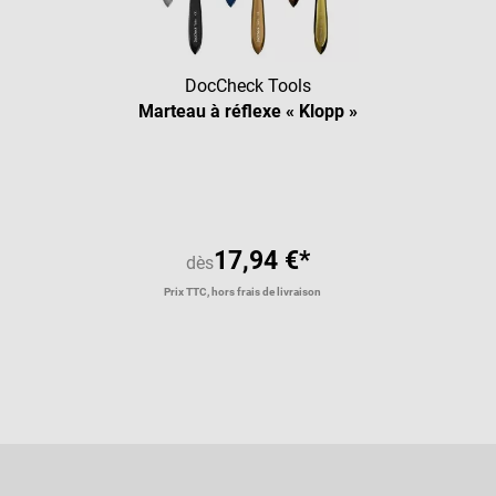
DocCheck Tools
Marteau à réflexe « Klopp »
Note moyenne de 4.63 sur 5 étoi
17,94 €*
dès
Prix TTC, hors frais de livraison