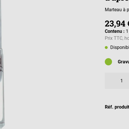
Marteau à 
23,94 
Contenu :
1
Prix TTC, ho
Disponib
Gravu
Caractèr
Réf. produi