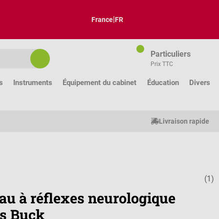
|
France
FR
Particuliers
Prix TTC
s
Instruments
Équipement du cabinet
Éducation
Divers
Livraison rapide
(1)
Note moyenne
au à réflexes neurologique
ès Buck