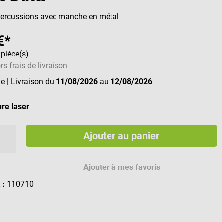
percussions avec manche en métal
€*
 pièce(s)
rs frais de livraison
le
| Livraison du
11/08/2026
au
12/08/2026
re laser
Ajouter au panier
es de gravure disponibles
Ajouter à mes favoris
t :
110710