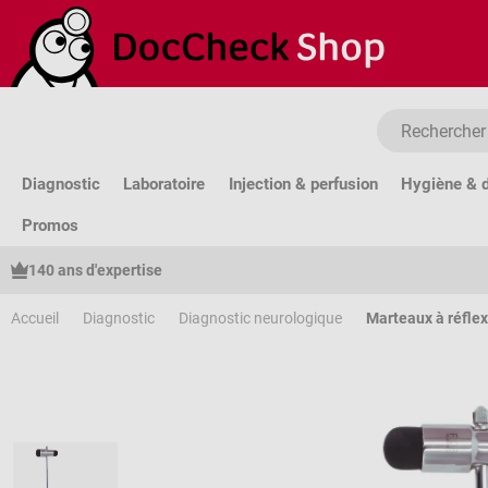
sser au contenu principal
Passer à la recherche
Passer à la navigation principale
Diagnostic
Laboratoire
Injection & perfusion
Hygiène & d
Promos
140 ans d'expertise
Accueil
Diagnostic
Diagnostic neurologique
Marteaux à réfle