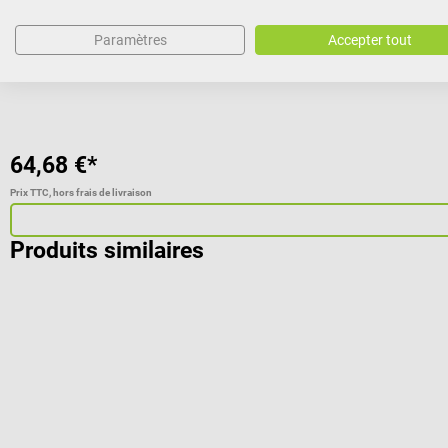
Note moyenne de 4.21 sur 5 étoiles
Paramètres
Accepter tout
Couleur:
Argenté
64,68 €*
Prix TTC, hors frais de livraison
Produits similaires