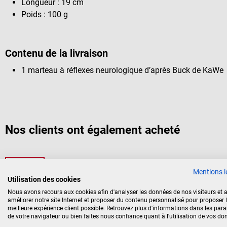
Longueur : 19 cm
Poids : 100 g
Contenu de la livraison
1 marteau à réflexes neurologique d’après Buck de KaWe
Nos clients ont également acheté
20%
DocCheck Tools
Mentions l
Diapason « Plinng »
Utilisation des cookies
Nous avons recours aux cookies afin d'analyser les données de nos visiteurs et a
améliorer notre site Internet et proposer du contenu personnalisé pour proposer 
D’après Rydel-Seiffer avec pied et atténuateurs amovibles
meilleure expérience client possible. Retrouvez plus d'informations dans les par
de votre navigateur ou bien faites nous confiance quant à l'utilisation de vos do