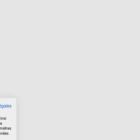
égales
insi
la
amètres
nnées.