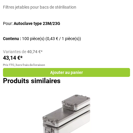
Filtres jetables pour bacs de stérilisation
P
Pour:
Autoclave type 23M/23G
T
Contenu :
100 pièce(s)
(0,43 € / 1 pièce(s))
Variantes de
40,74 €*
43,14 €*
1
Prix TTC, hors frais de livraison
Pr
Ajouter au panier
Produits similaires