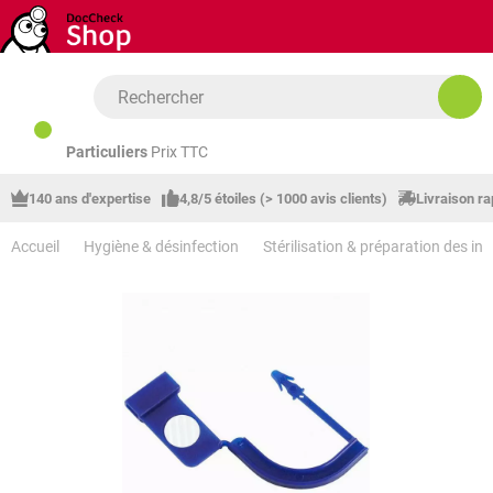
Passer au contenu principal
Particuliers
Prix TTC
140 ans d'expertise
4,8/5 étoiles (> 1000 avis clients)
Livraison ra
Accueil
Hygiène & désinfection
Stérilisation & préparation des in