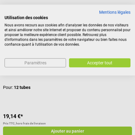
Avis
Mentions légales
Utilisation des cookies
Nous avons recours aux cookies afin d'analyser les données de nos visiteurs
Nos clients ont également acheté
et ainsi améliorer notre site Internet et proposer du contenu personnalisé pour
proposer la meilleure expérience client possible. Retrouvez plus
d'informations dans les paramètres de votre navigateur ou bien faites nous
confiance quant à l'utilisation de vos données.
Hecht Assistent
H
Porte-tubes à essai grand
E
Paramètres
Accepter tout
Pour tubes d'un diamètre maximal de 18 mm
B
Pour:
12 tubes
19,14 €*
3
Prix TTC, hors frais de livraison
Pr
Ajouter au panier