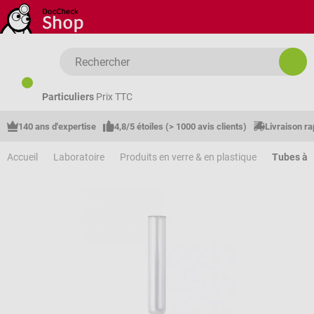
Passer au contenu principal
Particuliers
Prix TTC
140 ans d'expertise
4,8/5 étoiles (> 1000 avis clients)
Livraison ra
Accueil
Laboratoire
Produits en verre & en plastique
Tubes à 