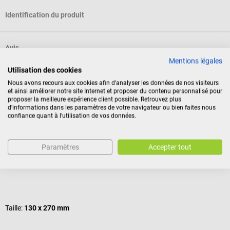
Identification du produit
Avis
Mentions légales
Utilisation des cookies
Nous avons recours aux cookies afin d'analyser les données de nos visiteurs
Nos clients ont également acheté
et ainsi améliorer notre site Internet et proposer du contenu personnalisé pour
proposer la meilleure expérience client possible. Retrouvez plus
d'informations dans les paramètres de votre navigateur ou bien faites nous
confiance quant à l'utilisation de vos données.
Wipak
M
Sachets de stérilisation Steriking
S
Paramètres
Accepter tout
Sachets autoadhésifs pour autoclaves
P
Note moyenne de 5 sur 5 étoiles
N
Taille:
130 x 270 mm
T