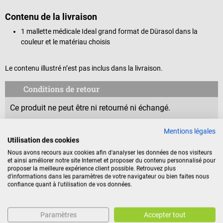
Contenu de la livraison
1 mallette médicale Ideal grand format de Dürasol dans la
couleur et le matériau choisis
Le contenu illustré n’est pas inclus dans la livraison.
Conditions de retour
Ce produit ne peut être ni retourné ni échangé.
Le droit de rétractation du consommateur ne s’applique
Mentions légales
Utilisation des cookies
pas aux produits scellés puisque ceux-ci ne peuvent être
Nous avons recours aux cookies afin d'analyser les données de nos visiteurs
retournés pour des raisons d’hygiène ou de protection de
et ainsi améliorer notre site Internet et proposer du contenu personnalisé pour
la santé, dès lors que leur sceau a été ouvert après la
proposer la meilleure expérience client possible. Retrouvez plus
d'informations dans les paramètres de votre navigateur ou bien faites nous
livraison.
confiance quant à l'utilisation de vos données.
Identification du produit
Paramètres
Accepter tout