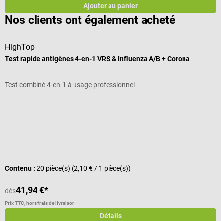
Ajouter au panier
Nos clients ont également acheté
HighTop
R
Test rapide antigènes 4-en-1 VRS & Influenza A/B + Corona
B
Test combiné 4-en-1 à usage professionnel
A
Note moyenne de 4.8 sur 5 étoiles
N
V
C
Contenu :
20 pièce(s)
(2,10 € / 1 pièce(s))
V
41,94 €*
3
dès
Prix TTC, hors frais de livraison
Pr
Détails