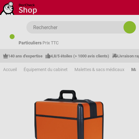
Passer au contenu principal
Particuliers
Prix TTC
140 ans d'expertise
4,8/5 étoiles (> 1000 avis clients)
Livraison ra
Accueil
Équipement du cabinet
Malettes & sacs médicaux
Mal