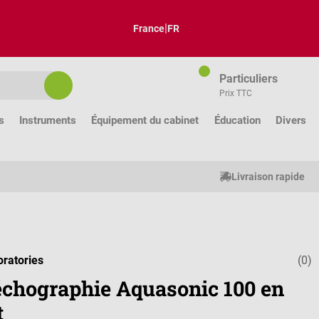
|
France
FR
Particuliers
Prix TTC
s
Instruments
Équipement du cabinet
Éducation
Divers
Livraison rapide
oratories
(0)
Note moyenne
'échographie Aquasonic 100 en
t