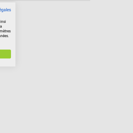
égales
insi
la
amètres
nnées.