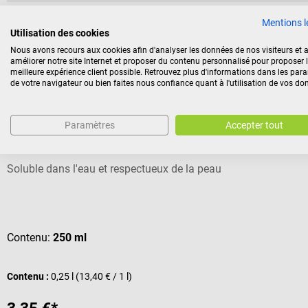
Mentions l
Utilisation des cookies
Nous avons recours aux cookies afin d'analyser les données de nos visiteurs et a
Nos clients ont également acheté
améliorer notre site Internet et proposer du contenu personnalisé pour proposer 
meilleure expérience client possible. Retrouvez plus d'informations dans les par
de votre navigateur ou bien faites nous confiance quant à l'utilisation de vos do
Parker Laboratories
Paramètres
Accepter tout
Gel d’échographie Aquasonic 100
Soluble dans l'eau et respectueux de la peau
Note moyenne de 5 sur 5 étoiles
Contenu:
250 ml
Contenu :
0,25 l
(13,40 € / 1 l)