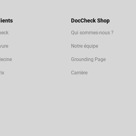
ients
DocCheck Shop
heck
Qui sommes-nous ?
vure
Notre équipe
ecine
Grounding Page
rix
Carrière