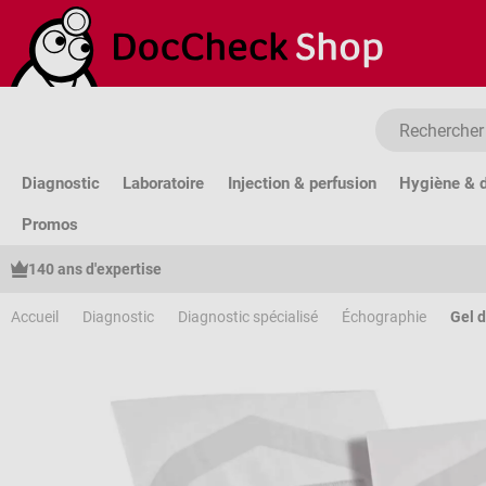
sser au contenu principal
Passer à la recherche
Passer à la navigation principale
Diagnostic
Laboratoire
Injection & perfusion
Hygiène & d
Promos
140 ans d'expertise
Accueil
Diagnostic
Diagnostic spécialisé
Échographie
Gel 