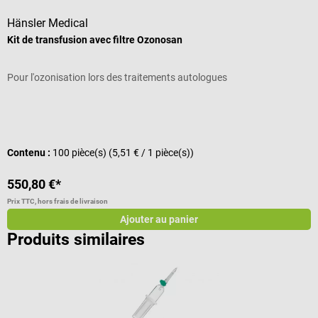
Hänsler Medical
B
Kit de transfusion avec filtre Ozonosan
R
Pour l'ozonisation lors des traitements autologues
P
C
Contenu :
100 pièce(s)
(5,51 € / 1 pièce(s))
C
550,80 €*
5
Prix TTC, hors frais de livraison
Pr
Ajouter au panier
Produits similaires