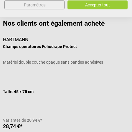
Paramètres
Accepter tout
Nos clients ont également acheté
HARTMANN
Champs opératoires Foliodrape Protect
C
Matériel double couche opaque sans bandes adhésives
C
Note moyenne de 5 sur 5 étoiles
T
Taille:
45 x 75 cm
C
Variantes de
20,94 €*
V
28,74 €*
7