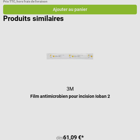
Prix TTC, hors frais de livraison
Pr
Ajouter au panier
Produits similaires
3M
Film antimicrobien pour incision Ioban 2
61,09 €*
dès