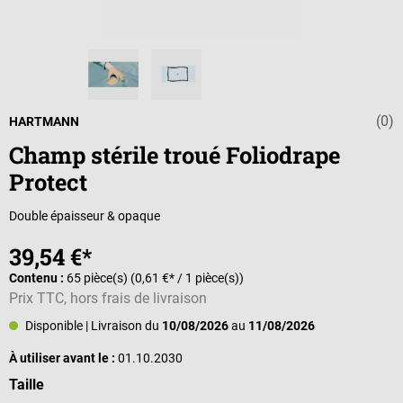
(0)
Note moyenne d
HARTMANN
Champ stérile troué Foliodrape
Protect
Double épaisseur & opaque
39,54 €*
Contenu :
65 pièce(s)
(0,61 €* / 1 pièce(s))
Prix TTC, hors frais de livraison
Disponible
| Livraison du
10/08/2026
au
11/08/2026
À utiliser avant le :
01.10.2030
Sélectionnez
Taille