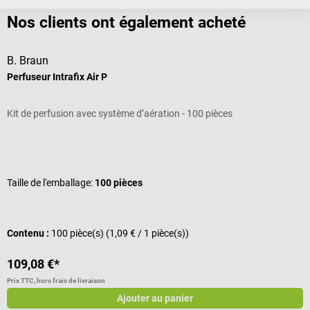
Nos clients ont également acheté
B. Braun
B
Perfuseur Intrafix Air P
C
Kit de perfusion avec système d’aération - 100 pièces
C
Note moyenne de 5 sur 5 étoiles
N
Taille de l'emballage:
100 pièces
T
C
Contenu :
100 pièce(s)
(1,09 € / 1 pièce(s))
109,08 €*
d
Prix TTC, hors frais de livraison
Pr
Ajouter au panier