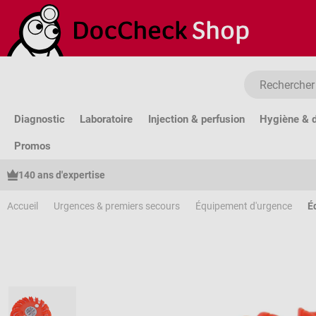
sser au contenu principal
Passer à la recherche
Passer à la navigation principale
Diagnostic
Laboratoire
Injection & perfusion
Hygiène & d
Promos
140 ans d'expertise
Accueil
Urgences & premiers secours
Équipement d'urgence
É