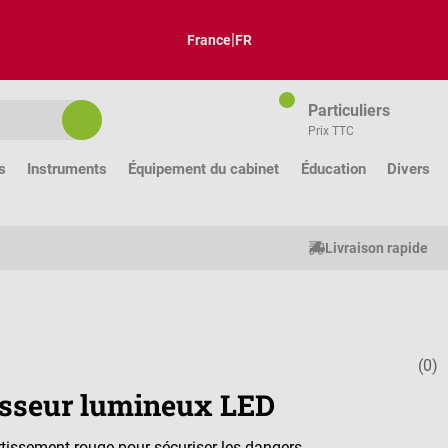
|
France
FR
Particuliers
Prix TTC
s
Instruments
Équipement du cabinet
Éducation
Divers
Livraison rapide
(0)
Note moyenne
isseur lumineux LED
rtissement rouge pour sécuriser les dangers