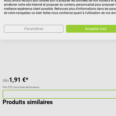
Nous avons recours aux cookies afin d'analyser les données de nos visiteurs et a
améliorer notre site Internet et proposer du contenu personnalisé pour proposer 
DocCheck Tools
meilleure expérience client possible. Retrouvez plus d'informations dans les par
Porte-clés CPR
de votre navigateur ou bien faites nous confiance quant à l'utilisation de vos do
Le masque de réanimation toujours à portée de main
Paramètres
Accepter tout
Note moyenne de 5 sur 5 étoiles
1,91 €*
dès
Prix TTC, hors frais de livraison
Produits similaires