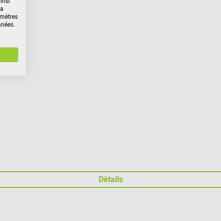
insi
la
amètres
nnées.
Détails