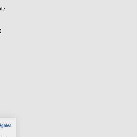
ile
)
égales