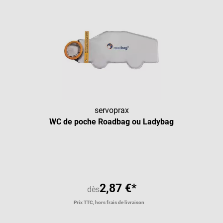
servoprax
WC de poche Roadbag ou Ladybag
2,87 €*
dès
Prix TTC, hors frais de livraison