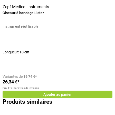
Zepf Medical Instruments
Ciseaux à bandage Lister
C
Instrument réutilisable
I
Note moyenne de 4 sur 5 étoiles
N
Longueur:
18 cm
L
C
Variantes de
19,74 €*
26,34 €*
4
Prix TTC, hors frais de livraison
Pr
Ajouter au panier
Produits similaires