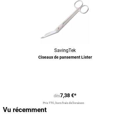
SavingTek
Ciseaux de pansement Lister
Note moyenne de 5 sur 5 étoiles
7,38 €*
dès
Prix TTC, hors frais de livraison
Vu récemment