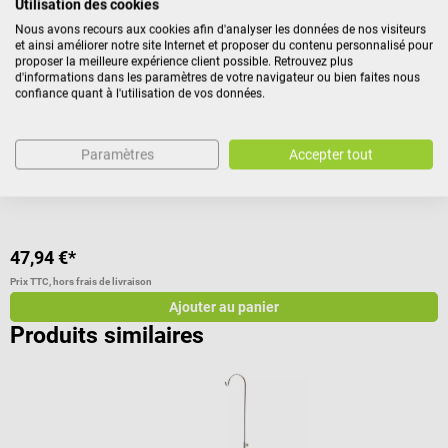
Utilisation des cookies
Lampe de diagnostic rechargeable «Lûx»
M
Nous avons recours aux cookies afin d'analyser les données de nos visiteurs
et ainsi améliorer notre site Internet et proposer du contenu personnalisé pour
Pour le contrôle de la réaction pupillaire & l'éclairage des cavités
A
proposer la meilleure expérience client possible. Retrouvez plus
d'informations dans les paramètres de votre navigateur ou bien faites nous
corporelles
confiance quant à l'utilisation de vos données.
Note moyenne de 5 sur 5 étoiles
N
Paramètres
Accepter tout
47,94 €*
7
Prix TTC, hors frais de livraison
Pr
Ajouter au panier
Produits similaires