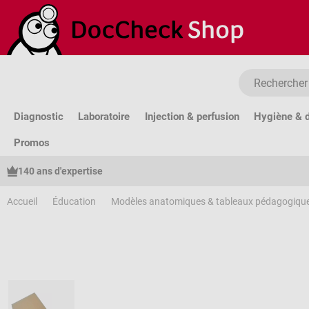
sser au contenu principal
Passer à la recherche
Passer à la navigation principale
Diagnostic
Laboratoire
Injection & perfusion
Hygiène & d
Promos
140 ans d'expertise
Accueil
Éducation
Modèles anatomiques & tableaux pédagogiqu