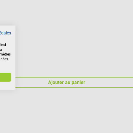
égales
insi
la
amètres
nnées.
Ajouter au panier