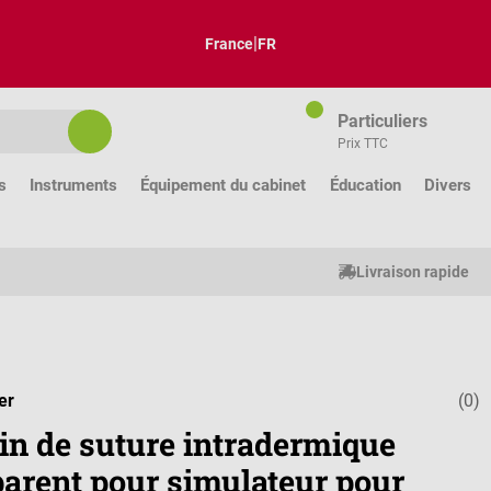
|
France
FR
Particuliers
Prix TTC
s
Instruments
Équipement du cabinet
Éducation
Divers
Livraison rapide
er
(0)
Note moyenne
in de suture intradermique
parent pour simulateur pour