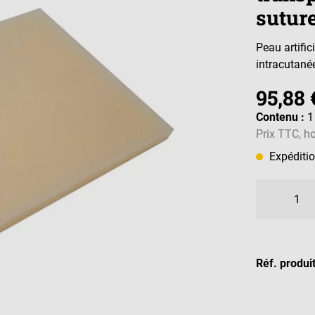
sutur
Peau artific
intracutané
95,88 
Contenu :
1
Prix TTC, ho
Expéditio
Réf. produi