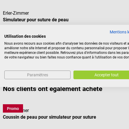
Erler-Zimmer
Simulateur pour suture de peau
Mentions l
Modèle d'exercice résistant avec peau synthétique
Utilisation des cookies
Nous avons recours aux cookies afin d'analyser les données de nos visiteurs et a
améliorer notre site Internet et proposer du contenu personnalisé pour proposer 
meilleure expérience client possible. Retrouvez plus d'informations dans les par
de votre navigateur ou bien faites nous confiance quant à l'utilisation de vos do
116,28 €*
Prix TTC, hors frais de livraison
Paramètres
Accepter tout
Nos clients ont également acheté
Promo
Erler-Zimmer
Coussin de peau pour simulateur pour suture