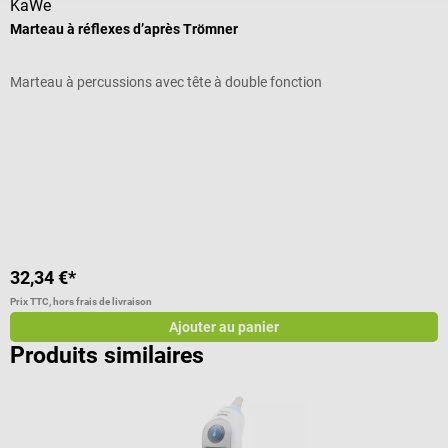
KaWe
B
Marteau à réflexes d’après Trömner
T
Marteau à percussions avec tête à double fonction
T
e
Note moyenne de 4.67 sur 5 étoiles
N
32,34 €*
5
Prix TTC, hors frais de livraison
Pr
Ajouter au panier
Produits similaires