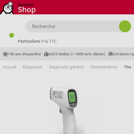
Passer au contenu principal
Particuliers
Prix TTC
140 ans d'expertise
4,8/5 étoiles (> 1000 avis clients)
Livraison ra
Accueil
Diagnostic
Diagnostic général
Thermomètres
Ther