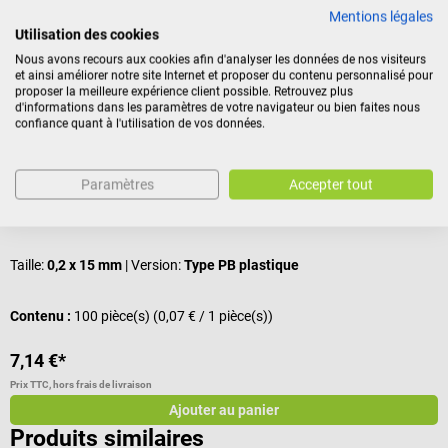
Mentions légales
Nos clients ont également acheté
Utilisation des cookies
Nous avons recours aux cookies afin d'analyser les données de nos visiteurs
et ainsi améliorer notre site Internet et proposer du contenu personnalisé pour
TeWa
N
proposer la meilleure expérience client possible. Retrouvez plus
d'informations dans les paramètres de votre navigateur ou bien faites nous
Aiguilles d’acupuncture sans tube guide
D
confiance quant à l'utilisation de vos données.
En acier inoxydable médical
P
Paramètres
Accepter tout
Note moyenne de 5 sur 5 étoiles
N
Taille:
0,2 x 15 mm
| Version:
Type PB plastique
F
Contenu :
100 pièce(s)
(0,07 € / 1 pièce(s))
7,14 €*
7
Prix TTC, hors frais de livraison
Pr
Ajouter au panier
Produits similaires