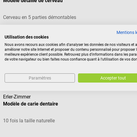
Modèle détaillé de cerveau
Cerveau en 5 parties démontables
Mentions l
Utilisation des cookies
Nous avons recours aux cookies afin d'analyser les données de nos visiteurs et a
221,88 €*
améliorer notre site Internet et proposer du contenu personnalisé pour proposer 
meilleure expérience client possible. Retrouvez plus d'informations dans les par
Prix TTC, hors frais de livraison
de votre navigateur ou bien faites nous confiance quant à l'utilisation de vos do
Nos clients ont également acheté
Paramètres
Accepter tout
Erler-Zimmer
Modèle de carie dentaire
10 fois la taille naturelle