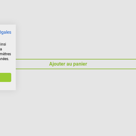
égales
insi
la
amètres
nnées.
Ajouter au panier