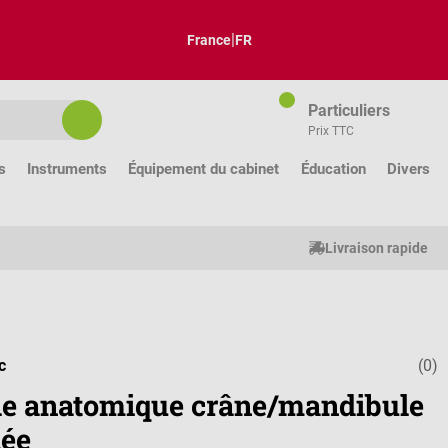
|
France
FR
Particuliers
Prix TTC
s
Instruments
Équipement du cabinet
Éducation
Divers
Livraison rapide
c
(0)
Note moyenne
e anatomique crâne/mandibule
lée