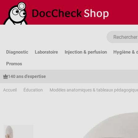
sser au contenu principal
Passer à la recherche
Passer à la navigation principale
Diagnostic
Laboratoire
Injection & perfusion
Hygiène & d
Promos
140 ans d'expertise
Accueil
Éducation
Modèles anatomiques & tableaux pédagogiqu