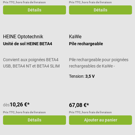
Prix TTC, hors frais de livraison
Prix TTC, hors frais de livraison
Détails
Détails
HEINE Optotechnik
KaWe
Unité de sol HEINE BETA4
Pile rechargeable
Convient aux poignées BETA4
Pile rechargeable pour poignées
USB, BETA4 NT et BETA4 SLIM
rechargeables de KaWe -
NT
Disponible en 2,5 V & 3,5 V
Note moyenne de 5 sur 5 étoiles
Tension:
3,5 V
10,26 €*
67,08 €*
dès
Prix TTC, hors frais de livraison
Prix TTC, hors frais de livraison
Détails
Ajouter au panier