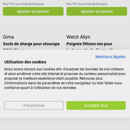
Prix TTC, hors frais de livraison
Prix TTC, hors frais de livraison
Attention: cette batterie n'est PAS
2Z de HEINE Optotechnik
compatible avec les poignées
Ajouter au panier
Ajouter au panier
Attention ! Cette batterie 2,5 V ne
rechargeables BETA4, veuillez
convient qu'aux instruments 2,5
choisir l'article 159837 Batterie
V. Les instruments de diagnostic
rechargeable BETA4. Contenu de
HEINE mini 3000 en 3,5 V
la livraison 1 batterie
nécessitent une alimentation
Gima
Welch Allyn
rechargeable HEINE 3,5 V NiMH
également en 3,5 V pour
Socle de charge pour otoscope
Poignée lithium-ion pour
de HEINE Optotechnik
fonctionner correctement.
GIMA Sigma
instruments de diagnostic
Mentions légales
Chargement sur PC ou sur
Compatible avec le chargeur
Utilisation des cookies
ordinateur portable
universel de Welch Allyn
Nous avons recours aux cookies afin d'analyser les données de nos visiteurs
et ainsi améliorer notre site Internet et proposer du contenu personnalisé pour
proposer la meilleure expérience client possible. Retrouvez plus
d'informations dans les paramètres de votre navigateur ou bien faites nous
71,88 €*
347,88 €*
confiance quant à l'utilisation de vos données.
Prix TTC, hors frais de livraison
Prix TTC, hors frais de livraison
Ajouter au panier
Ajouter au panier
Paramètres
Accepter tout