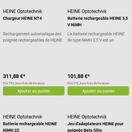
HEINE Optotechnik
HEINE Optotechnik
Chargeur HEINE NT4
Batterie rechargeable HEINE 3,5
V NiMH
Rechargement automatique des
La batterie rechargeable HEINE
poignée rechargeables de HEINE
de type NiMH 3,5 V est un
Optotechnik
accumulateur haute performance
Note moyenne de 5 sur 5 étoiles
pour les poignées rechargeables
du fabricant HEINE Optotechnik.
Ces accumulateurs peuvent être
utilisés dans les manches
311,88 €*
101,88 €*
d'instruments standard HEINE et
dans les manches d'instruments
Prix TTC, hors frais de livraison
Prix TTC, hors frais de livraison
de la série BETA, pour une
Ajouter au panier
Ajouter au panier
utilisation performante d'une
grande variété d'instruments de
diagnostic. Les batteries
rechargeables HEINE NiMH 3,5 V
HEINE Optotechnik
HEINE Optotechnik
sont rechargeables avec les
Batterie rechargeable HEINE
Jeu d'adaptateurs HEINE pour
chargeurs HEINE NT 200 et NT
NiMH 2Z
poignée Beta Slim