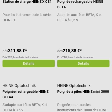
Station de charge HEINE X CS1
Poignée rechargeable HEINE
BETA
Pour les instruments de la série
Adaptée aux têtes BETA, K et
HEINE X
DELTA à 3,5 V
Note moyenne de 5 sur 5 étoiles
311,88 €*
215,88 €*
dès
dès
Prix TTC, hors frais de livraison
Prix TTC, hors frais de livraison
Détails
Détails
HEINE Optotechnik
HEINE Optotechnik
Poignée rechargeable HEINE
Poignée à piles HEINE mini 3000
BETA4
S'adapte aux têtes BETA, K et
Poignée pour tous les
DELTA à 3,5 V
instruments mini 3000 de HEINE