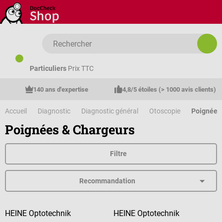
Passer au contenu principal
Particuliers
Prix TTC
140 ans d'expertise
4,8/5 étoiles (> 1000 avis clients)
Accueil
Diagnostic
Diagnostic général
Otoscopie
Poignées
Poignées & Chargeurs
Filtre
HEINE Optotechnik
HEINE Optotechnik