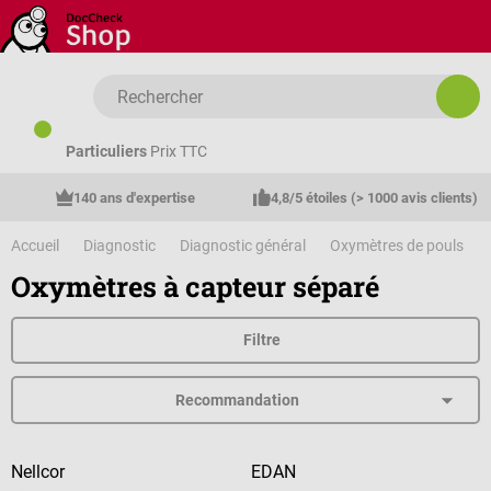
Passer au contenu principal
Particuliers
Prix TTC
140 ans d'expertise
4,8/5 étoiles (> 1000 avis clients)
Accueil
Diagnostic
Diagnostic général
Oxymètres de pouls
Oxymètres à capteur séparé
Filtre
Nellcor
EDAN