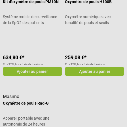
Kit d'oxymètre de pouls PM10N
Oxymètre de pouls H100B
Système mobile de surveillance
Oxymètre numérique avec
de la SpO2 des patients
tonalité de pouls et seuils
d'alarme
Note moyenne de 4 sur 5 étoiles
634,80 €*
259,08 €*
Prix TTC, hors frais de livraison
Prix TTC, hors frais de livraison
Ajouter au panier
Ajouter au panier
Masimo
Oxymètre de pouls Rad-G
Appareil portable avec une
autonomie de 24 heures