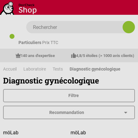
Passer au contenu principal
Particuliers
Prix TTC
140 ans d'expertise
4,8/5 étoiles (> 1000 avis clients)
Accueil
Laboratoire
Tests
Diagnostic gynécologique
Diagnostic gynécologique
Filtre
möLab
möLab