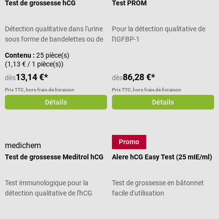
Test de grossesse hCG
Test PROM
Détection qualitative dans l'urine
Pour la détection qualitative de
sous forme de bandelettes ou de
l'IGFBP-1
cassettes
Contenu :
25 pièce(s)
(1,13 € / 1 pièce(s))
13,14 €*
86,28 €*
dès
dès
Prix TTC, hors frais de livraison
Prix TTC, hors frais de livraison
Détails
Détails
Promo
medichem
Abbott
Test de grossesse Meditrol hCG
Alere hCG Easy Test (25 mIE/ml)
Test immunologique pour la
Test de grossesse en bâtonnet
détection qualitative de l'hCG
facile d'utilisation
Note moyenne de 5 sur 5 étoiles
Note moyenne de 4 sur 5 étoiles