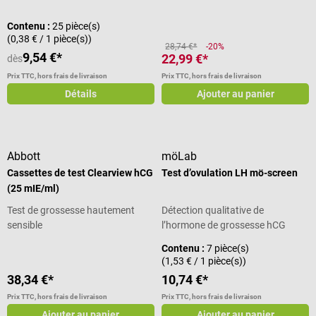
Contenu :
25 pièce(s)
(0,38 € / 1 pièce(s))
28,74 €*
-20%
9,54 €*
22,99 €*
dès
Prix TTC, hors frais de livraison
Prix TTC, hors frais de livraison
Détails
Ajouter au panier
Abbott
möLab
Cassettes de test Clearview hCG
Test d’ovulation LH mö-screen
(25 mIE/ml)
Test de grossesse hautement
Détection qualitative de
sensible
l’hormone de grossesse hCG
Contenu :
7 pièce(s)
(1,53 € / 1 pièce(s))
38,34 €*
10,74 €*
Prix TTC, hors frais de livraison
Prix TTC, hors frais de livraison
Ajouter au panier
Ajouter au panier