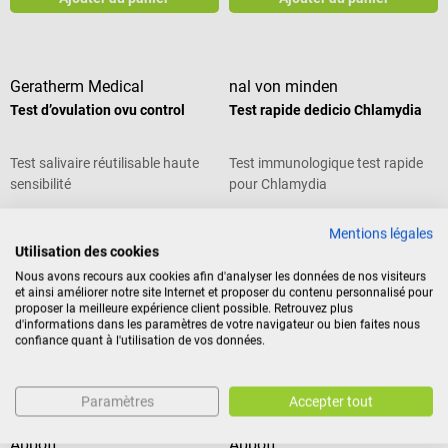
Geratherm Medical
nal von minden
Test d’ovulation ovu control
Test rapide dedicio Chlamydia
Test salivaire réutilisable haute
Test immunologique test rapide
sensibilité
pour Chlamydia
Note moyenne de 4 sur 5 étoiles
Note moyenne de 5 sur 5 étoiles
Mentions légales
Utilisation des cookies
Contenu :
20 pièce(s)
Nous avons recours aux cookies afin d'analyser les données de nos visiteurs
(2,28 € / 1 pièce(s))
et ainsi améliorer notre site Internet et proposer du contenu personnalisé pour
43,14 €*
45,54 €*
proposer la meilleure expérience client possible. Retrouvez plus
d'informations dans les paramètres de votre navigateur ou bien faites nous
Prix TTC, hors frais de livraison
Prix TTC, hors frais de livraison
confiance quant à l'utilisation de vos données.
Ajouter au panier
Ajouter au panier
Paramètres
Accepter tout
Abbott
Abbott