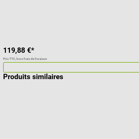
Note moyenne de 5 sur 5 étoiles
119,88 €*
Prix TTC, hors frais de livraison
Produits similaires