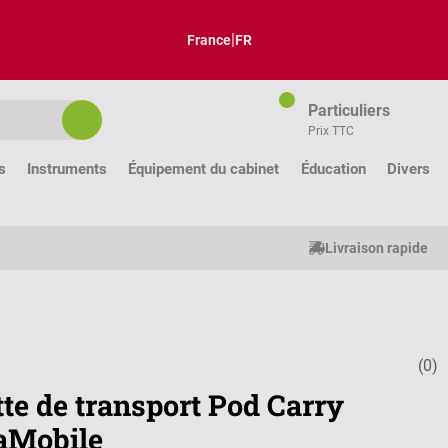
|
France
FR
Particuliers
Prix TTC
s
Instruments
Équipement du cabinet
Éducation
Divers
Livraison rapide
(0)
Note moyenne
te de transport Pod Carry
aMobile