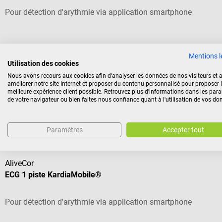
Pour détection d'arythmie via application smartphone
Note moyenne de 5 sur 5 étoiles
Mentions l
Utilisation des cookies
Nous avons recours aux cookies afin d'analyser les données de nos visiteurs et a
119,88 €*
améliorer notre site Internet et proposer du contenu personnalisé pour proposer 
meilleure expérience client possible. Retrouvez plus d'informations dans les par
Prix TTC, hors frais de livraison
de votre navigateur ou bien faites nous confiance quant à l'utilisation de vos do
Nos clients ont également acheté
Paramètres
Accepter tout
AliveCor
ECG 1 piste KardiaMobile®
Pour détection d'arythmie via application smartphone