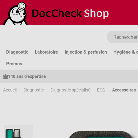
sser au contenu principal
Passer à la recherche
Passer à la navigation principale
Diagnostic
Laboratoire
Injection & perfusion
Hygiène & d
Promos
140 ans d'expertise
Accueil
Diagnostic
Diagnostic spécialisé
ECG
Accessoires