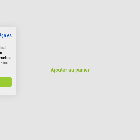
égales
insi
la
amètres
nnées.
Ajouter au panier