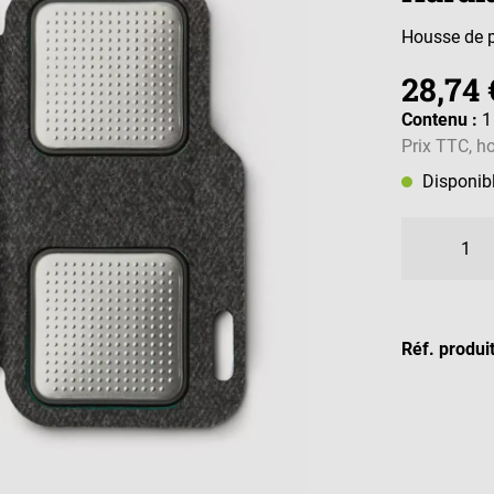
Housse de p
28,74 
Contenu :
1
Prix TTC, ho
Disponib
Réf. produi