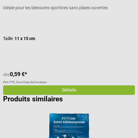
Idéale pour les blessures sportives sans plaies ouvertes
S
Note moyenne de 4.8 sur 5 étoiles
N
Taille:
11 x 15 cm
V
C
V
0,59 €*
dès
d
Prix TTC, hors frais de livraison
Pr
Détails
Produits similaires