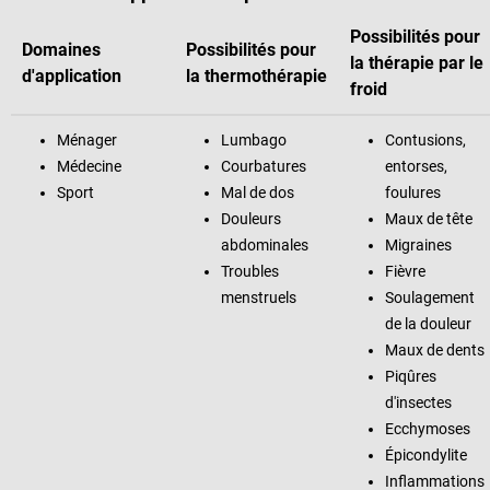
Possibilités pour
Domaines
Possibilités pour
la thérapie par le
d'application
la thermothérapie
froid
Ménager
Lumbago
Contusions,
Médecine
Courbatures
entorses,
Sport
Mal de dos
foulures
Douleurs
Maux de tête
abdominales
Migraines
Troubles
Fièvre
menstruels
Soulagement
de la douleur
Maux de dents
Piqûres
d'insectes
Ecchymoses
Épicondylite
Inflammations