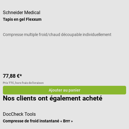
Schneider Medical
Tapis en gel Flexxum
Compresse multiple froid/chaud découpable individuellement
Note moyenne de 4 sur 5 étoiles
77,88 €*
Prix TTC, hors frais de livraison
Ajouter au panier
Nos clients ont également acheté
DocCheck Tools
B
Compresse de froid instantané « Brrr »
S