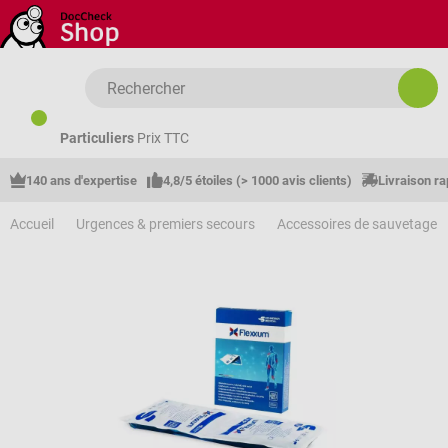
Passer au contenu principal
Particuliers
Prix TTC
140 ans d'expertise
4,8/5 étoiles (> 1000 avis clients)
Livraison ra
Accueil
Urgences & premiers secours
Accessoires de sauvetage