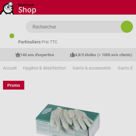
Passer au contenu principal
Particuliers
Prix TTC
140 ans d'expertise
4,8/5 étoiles (> 1000 avis clients)
Accueil
Hygiène & désinfection
Gants & accessoires
Gants d'
Promo