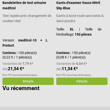
Bandelettes de test urinaire
Gants d'examen Vasco Nitril
meditrol
Sky-Blue
Test rapide avec changement de
Gants à bord roulé sans latex &
couleur clair
sans poudre
Note moyenne de 4.7 sur 5 étoiles
Taille:
XL
| Taille de
l'emballage:
150 pièces
Version:
meditrol-10 + L
Protect
Contenu :
100 pièce(s)
Contenu :
150 pièce(s)
(0,22 € / 1 pièce(s))
(0,08 € / 1 pièce(s))
Variantes de
7,79 €*
Variantes de
6,54 €*
21,54 €*
11,34 €*
dès
dès
Prix TTC, hors frais de livraison
Prix TTC, hors frais de livraison
Détails
Détails
Vu récemment