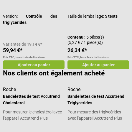
Note moyenne de 5 sur 5 étoiles
Note moyenne de 5 sur 5 étoiles
Version:
Contrôle des
Taille de l'emballage:
5 tests
triglycérides
Contenu :
5 pièce(s)
(5,27 € / 1 pièce(s))
Variantes de
19,14 €*
59,94 €*
26,34 €*
Prix TTC, hors frais de livraison
Prix TTC, hors frais de livraison
Ajouter au panier
Ajouter au panier
Nos clients ont également acheté
Roche
Roche
Bandelettes de test Accutrend
Bandelettes de test Accutrend
Cholesterol
Triglycerides
Pour mesurer le cholestérol avec
Pour mesure des triglycérides
l'appareil Accutrend Plus
avec l’appareil Accutrend Plus
Note moyenne de 5 sur 5 étoiles
Note moyenne de 5 sur 5 étoiles