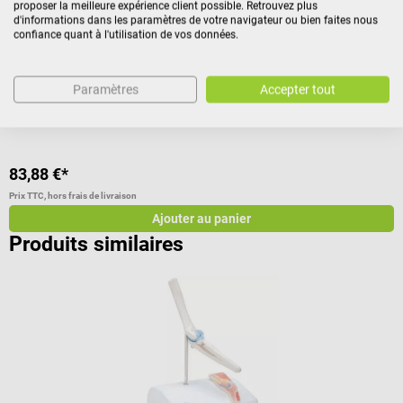
proposer la meilleure expérience client possible. Retrouvez plus
Erler-Zimmer
D
d'informations dans les paramètres de votre navigateur ou bien faites nous
confiance quant à l'utilisation de vos données.
Modèle d'articulation du genou
M
Avec ligaments mobiles et trépied amovible
M
Paramètres
Accepter tout
83,88 €*
2
Prix TTC, hors frais de livraison
Pr
Ajouter au panier
Produits similaires