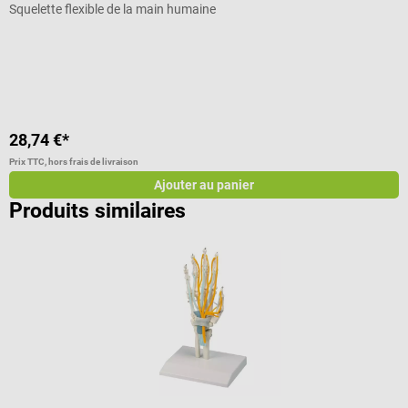
Squelette flexible de la main humaine
A
N
28,74 €*
6
Prix TTC, hors frais de livraison
Pr
Ajouter au panier
Produits similaires