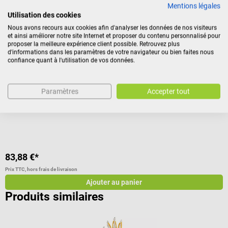
Mentions légales
Nos clients ont également acheté
Utilisation des cookies
Nous avons recours aux cookies afin d'analyser les données de nos visiteurs
et ainsi améliorer notre site Internet et proposer du contenu personnalisé pour
Dr. No
D
proposer la meilleure expérience client possible. Retrouvez plus
d'informations dans les paramètres de votre navigateur ou bien faites nous
Modèle de torse
S
confiance quant à l'utilisation de vos données.
Modèle fidèle comprenant 18 pièces
A
Paramètres
Accepter tout
Note moyenne de 1 sur 5 étoiles
N
83,88 €*
2
Prix TTC, hors frais de livraison
Pr
Ajouter au panier
Produits similaires