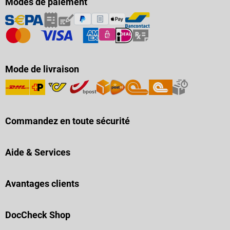
Modes de paiement
fonctionnement) : -20 °C à +60 °C
Altitude au-dessus du niveau de
la mer (conditions de
fonctionnement) : jusqu'à 5000 m
Résistance aux chocs et aux
vibrations : EN ISO 10524-1, EN
Mode de livraison
1789 Pression d'alimentation p1 :
200 à 10 bar Pression de sortie
(pression de service) : 4,5 bar
manomètre rotatif à 360 Plage de
réglage du débit de sortie : 1/ 2/
Commandez en toute sécurité
3/ 4/ 5/ 6/ 9/12 jusqu'à 15 l/min
Contenu de la livraison 1
détendeur OXYWAY Fast I
Aide & Services
Avantages clients
DocCheck Shop