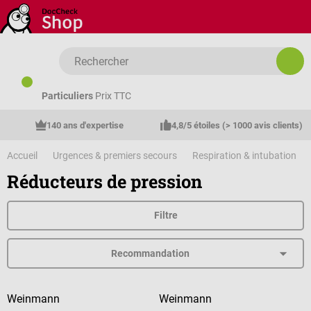
Passer au contenu principal
Particuliers
Prix TTC
140 ans d'expertise
4,8/5 étoiles (> 1000 avis clients)
Accueil
Urgences & premiers secours
Respiration & intubation
Réducteurs de pression
Filtre
Weinmann
Weinmann