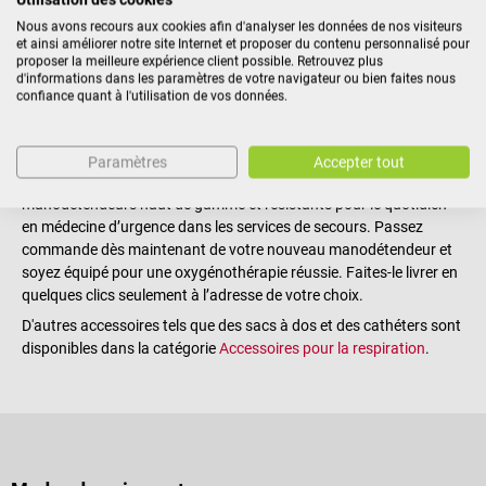
débit résistant aux désinfectants
tout moment. L'utilisation intuitive et la manipulation aisée des
et aux chocs Chiffres gravés au
Nous avons recours aux cookies afin d'analyser les données de nos visiteurs
manodétendeurs garantissent une ventilation sûre pendant les
et ainsi améliorer notre site Internet et proposer du contenu personnalisé pour
laser sur le volant à l'avant et sur
proposer la meilleure expérience client possible. Retrouvez plus
premiers soins aux patients, en particulier dans les situations
le côté, ne s'estompent pas et ne
d'informations dans les paramètres de votre navigateur ou bien faites nous
d'urgence qui exigent une action rapide.
s'effacent pas Réglage du débit
confiance quant à l'utilisation de vos données.
Commandez des manodétendeurs pour
prédéfini par le volant : Les
niveaux sont gravés au laser sur
oxygène médical en ligne sur DocCheck Shop
Paramètres
Accepter tout
le côté et s'enclenchent de
Retrouvez sur la boutique DocCheck une large gamme de
manière audible L'aiguille rouge
manodétendeurs haut de gamme et résistants pour le quotidien
indique le réglage actuel du débit
en médecine d’urgence dans les services de secours. Passez
Économique : intervalle de
commande dès maintenant de votre nouveau manodétendeur et
maintenance de 6 ans et pas de
soyez équipé pour une oxygénothérapie réussie. Faites-le livrer en
durée de vie limitée Double filtre
quelques clics seulement à l’adresse de votre choix.
fritté pour une protection contre
l'encrassement Pour l'utilisation
D'autres accessoires tels que des sacs à dos et des cathéters sont
de lunettes nasales, un raccord
disponibles dans la catégorie
Accessoires pour la respiration
.
supplémentaire est nécessaire
pour l'inhalation Détails
techniques Dimensions (L x H x
P) : 63 mm x 64 mm x 108 mm
Poids : 665 g Filetage : G 3/4
Température (conditions de