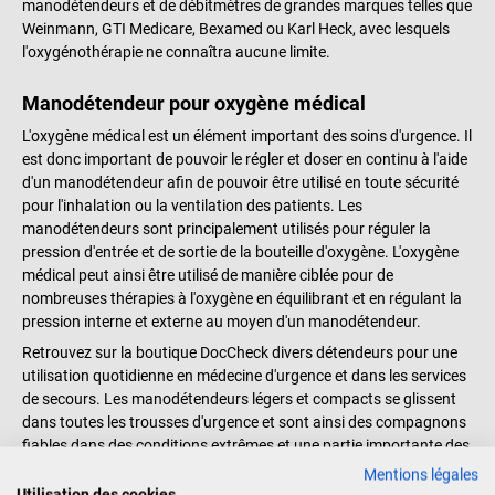
manodétendeurs et de débitmètres de grandes marques telles que
Détails du produit Pour
d'un détendeur Convient aux
Weinmann, GTI Medicare, Bexamed ou Karl Heck, avec lesquels
l'oxygénothérapie par masque ou
modèles OXYWAY Fix (I - III), Fine
l'oxygénothérapie ne connaîtra aucune limite.
lunettes nasales Très compact,
I, Fast (I - III) et Click Établit une
robuste et léger Alimentation
connexion entre la bouteille
Manodétendeur pour oxygène médical
directe des patients Grande
d'oxygène ou le raccord mural et
précision et manipulation simple
le manodétendeur Pour une
L'oxygène médical est un élément important des soins d'urgence. Il
grâce au débit d'oxygène préréglé
conduite d'oxygène étanche sans
est donc important de pouvoir le régler et doser en continu à l'aide
par paliers boulon de
fuite Un set correspond à 4 joints
d'un manodétendeur afin de pouvoir être utilisé en toute sécurité
raccordement de 30 mm sur le
toriques de 2 tailles chacun
pour l'inhalation ou la ventilation des patients. Les
côté droit Boîtier métallique en
Couleur : noir Matériau : plastique
manodétendeurs sont principalement utilisés pour réguler la
aluminium Sortie d'inhalation
Contenu de la livraison 1 kit
pression d'entrée et de sortie de la bouteille d'oxygène. L'oxygène
réglable dans quatre positions
Weinmann de joints de rechange
médical peut ainsi être utilisé de manière ciblée pour de
différentes Détendeur pour une
pour le manodétendeur OXYWAY
nombreuses thérapies à l'oxygène en équilibrant et en régulant la
oxygénothérapie efficace
Le réducteur de pression illustré
pression interne et externe au moyen d'un manodétendeur.
L'OXYWAY Fast I est le
n'est pas inclus dans la livraison.
Retrouvez sur la boutique DocCheck divers détendeurs pour une
manodétendeur idéal pour les
utilisation quotidienne en médecine d'urgence et dans les services
services de secours. Surtout
de secours. Les manodétendeurs légers et compacts se glissent
lorsqu'il faut agir vite, il résiste
dans toutes les trousses d'urgence et sont ainsi des compagnons
aux exigences élevées et
fiables dans des conditions extrêmes et une partie importante des
l'oxygénothérapie peut démarrer
mesures de sauvetage. Les réducteurs de pression sont équipés
Mentions légales
rapidement. Volant de réglage du
d'un manomètre qui garantit une lecture facile de la pression à
Utilisation des cookies